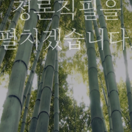
정론직필을
펼치겠습니다