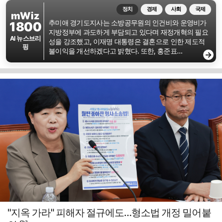
정치
경제
사회
국제
mWiz
추미애 경기도지사는 소방공무원의 인건비와 운영비가
1800
지방정부에 과도하게 부담되고 있다며 재정개혁의 필요
AI 뉴스브리
성을 강조했고, 이재명 대통령은 결혼으로 인한 제도적
핑
불이익을 개선하겠다고 밝혔다. 또한, 홍준표…
→
"지옥 가라" 피해자 절규에도…형소법 개정 밀어붙