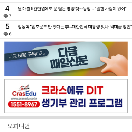
월 매출 9천만원에도 문 닫는 영양 젖소농장… "일할 사람이 없어"
7
장동혁 "법조문도 안 봤다는 李…대한민국 대통령 맞나, 역대급 망언"
6
오피니언