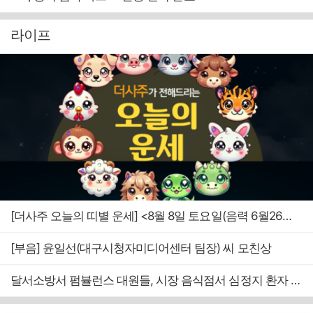
라이프
[더사주 오늘의 띠별 운세] <8월 8일 토요일(음력 6월26일)>
[부음] 윤일선(대구시청자미디어센터 팀장) 씨 모친상
달서소방서 펌뷸런스 대원들, 시장 음식점서 심정지 환자 생명 살려