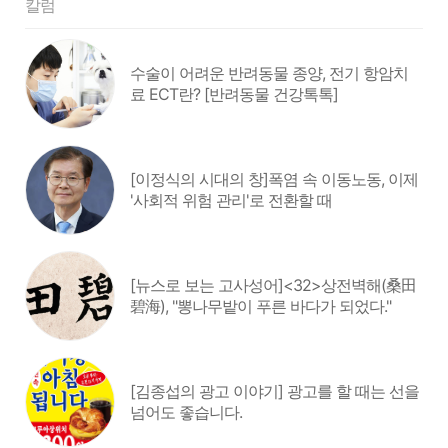
칼럼
수술이 어려운 반려동물 종양, 전기 항암치
료 ECT란? [반려동물 건강톡톡]
[이정식의 시대의 창]폭염 속 이동노동, 이제
'사회적 위험 관리'로 전환할 때
[뉴스로 보는 고사성어]<32>상전벽해(桑田
碧海), "뽕나무밭이 푸른 바다가 되었다."
[김종섭의 광고 이야기] 광고를 할 때는 선을
넘어도 좋습니다.