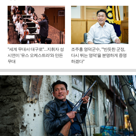
"세계 무대서 대구로"…지휘자 성
조주홍 영덕군수, "'반듯한 군정,
시연이 '유스 오케스트라'와 만든
다시 뛰는 영덕'을 분명하게 증명
무대
하겠다"