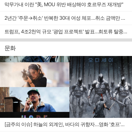
막무가내 이란 "美, MOU 위반 배상해야 호르무즈 재개방"
2년간 '주문→취소' 반복한 30대 여성 체포…취소 금액만 400억 원
트럼프, 4조2천억 규모 '광업 프로젝트' 발표…희토류 탈중국 속도
문화
[금주의 이슈] 하늘의 외계인, 바다의 귀향자…영화 '호프'와 '오디세이'