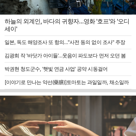
하늘의 외계인, 바다의 귀향자…영화 '호프'와 '오디
세이'
일본, 독도 해양조사 또 항의…"사전 동의 없이 조사" 주장
김광희 작 '바닷가 아이들'…웃음이 파도보다 먼저 오던 봄
박권현 청도군수, '햇빛 연금 사업' 공약 시동걸어
[이야기로 만나는 약선(藥膳)]토마토는 과일일까, 채소일까