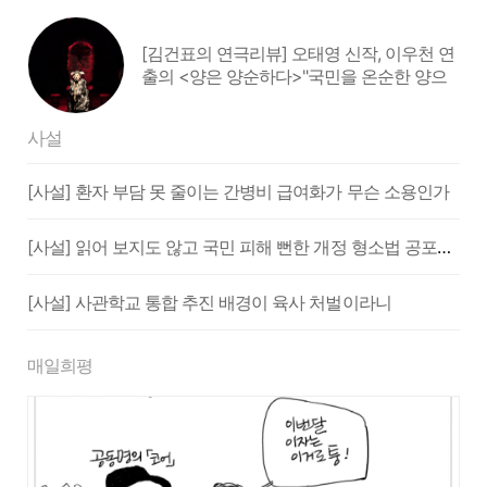
[김건표의 연극리뷰] 오태영 신작, 이우천 연
출의 <양은 양순하다>"국민을 온순한 양으
로 길들이는 전체주의적 정치의 알레고리"
사설
[사설] 환자 부담 못 줄이는 간병비 급여화가 무슨 소용인가
[사설] 읽어 보지도 않고 국민 피해 뻔한 개정 형소법 공포한 대통령
[사설] 사관학교 통합 추진 배경이 육사 처벌이라니
매일희평