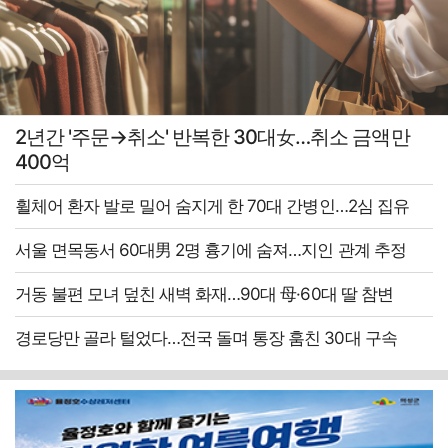
2년간 '주문→취소' 반복한 30대女…취소 금액만
400억
휠체어 환자 발로 밀어 숨지게 한 70대 간병인…2심 집유
서울 면목동서 60대男 2명 흉기에 숨져…지인 관계 추정
거동 불편 모녀 덮친 새벽 화재…90대 母·60대 딸 참변
경로당만 골라 털었다…전국 돌며 통장 훔친 30대 구속