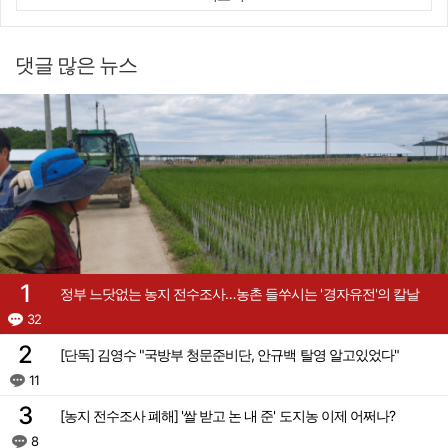
"침대에 결박, 탈진"…평생 교회서 산 11세 남아, 병원 이송 끝 숨져
예안향교 대성전, '국가지정 보물로 지정'
댓글 많은 뉴스
휠체어 환자 발로 밀어 숨지게 한 70대 간병인…2심도 집행유예
박권현 청도군수, 국무총리에 "청도 물 공급 최대 3만t 늘려달라"
정부 느닷없는 농지 전수조사…농촌 들쑤시는 '경자유전'의 칼날
32
[단독] 김영수 "국방부 청문준비단, 안규백 탈영 알고있었다"
11
[농지 전수조사 폐해] '쌀 받고 논 내 준' 도지농 이제 어쩌나?
8