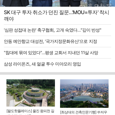
SK 대구 투자 취소가 던진 질문…'MOU=투자' 착시
깨야
'심판 성접대 논란' 축구협회, 고개 숙였다…"깊이 반성"
안동 예안향교 대성전, '국가지정문화유산'으로 지정
"침대에 묶여 있었다"…평생 교회서 지내던 11살 사망
삼성 라이온즈, 새 얼굴 투수 미야모리 영입
[팔도핫플레이스] 울진 왕피천 길
[최상대의 건축인문기행] 쑤저우