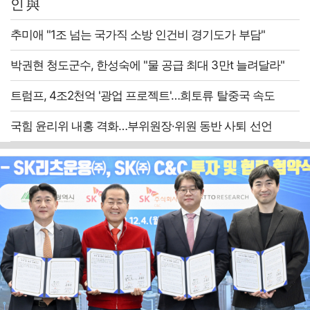
인 與
추미애 "1조 넘는 국가직 소방 인건비 경기도가 부담"
박권현 청도군수, 한성숙에 "물 공급 최대 3만t 늘려달라"
트럼프, 4조2천억 '광업 프로젝트'…희토류 탈중국 속도
국힘 윤리위 내홍 격화…부위원장·위원 동반 사퇴 선언