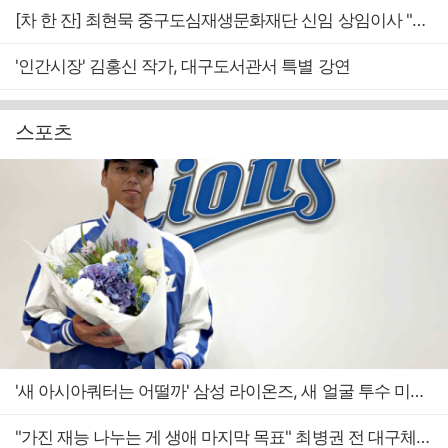
[차 한 잔] 최현묵 중구도심재생문화재단 신임 상임이사 "서문시장·경상감영 등 지역 자원 활용…문화의 일상화"
'인간시장' 김홍신 작가, 대구도서관서 특별 강연
스포츠
'새 아시아쿼터는 어떨까' 삼성 라이온즈, 새 얼굴 투수 미야모리 영입
"가진 재능 나누는 게 생애 마지막 목표" 최병권 전 대구체고 복싱 감독