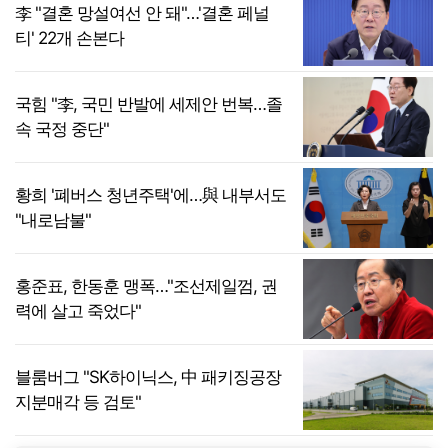
李 "결혼 망설여선 안 돼"…'결혼 페널
티' 22개 손본다
국힘 "李, 국민 반발에 세제안 번복…졸
속 국정 중단"
황희 '폐버스 청년주택'에…與 내부서도
"내로남불"
홍준표, 한동훈 맹폭…"조선제일껌, 권
력에 살고 죽었다"
블룸버그 "SK하이닉스, 中 패키징공장
지분매각 등 검토"