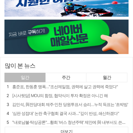
많이 본 뉴스
일간
주간
월간
홍준표, 한동훈 맹폭…"조선제일껌, 권력에 살고 권력에 죽었다"
[시사뒷담] MOU의 함정, 협약식이 투자 확정은 아니긴 해
김민석, 與전당대회 제주·인천 당원투표서 승리…누적 득표는 '초박빙'
'심판 성접대' 논란 축구협회 결국 사과…"깊이 반성, 쇄신하겠다"
"내로남불·탁상공론"…황희 '버스 청년주택' 제안에 與 내부서도 쓴소리
"경로당 통장에 비밀번호가 적혀 있다"…전국 돌며 경로당 13곳 턴 30대 구속
더보기