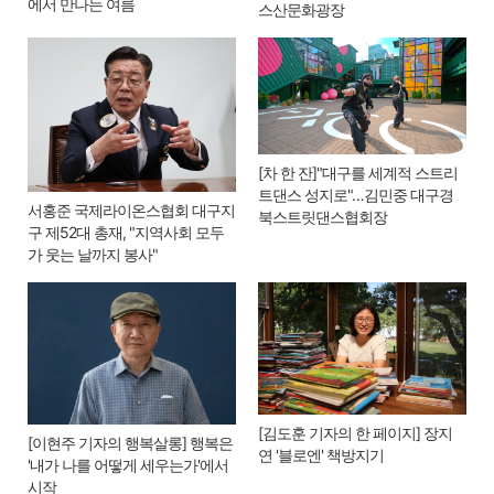
에서 만나는 여름
스산문화광장
[차 한 잔]"대구를 세계적 스트리
트댄스 성지로"…김민중 대구경
서홍준 국제라이온스협회 대구지
북스트릿댄스협회장
구 제52대 총재, "지역사회 모두
가 웃는 날까지 봉사"
[김도훈 기자의 한 페이지] 장지
[이현주 기자의 행복살롱] 행복은
연 '블로엔' 책방지기
'내가 나를 어떻게 세우는가'에서
시작