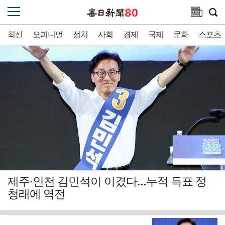
최신
오피니언
정치
사회
경제
국제
문화
스포츠
제주·인천 김민석이 이겼다…누적 득표 정
청래에 역전