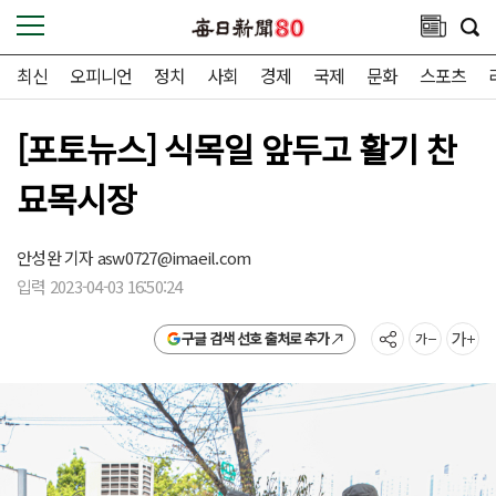
최신
오피니언
정치
사회
경제
국제
문화
스포츠
[포토뉴스] 식목일 앞두고 활기 찬
묘목시장
안성완 기자
asw0727@imaeil.com
입력 2023-04-03 16:50:24
구글 검색 선호 출처로 추가