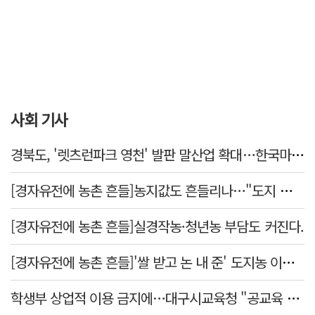
사회 기사
경북도, '렛츠런파크 영천' 발판 말산업 확대…한국마사회 유치도 총력
[경자유전에 농촌 흔들]농지값도 흔들리나…"도지 막히면 헐값 매물 나올 수도"
[경자유전에 농촌 흔들]실경작농·청년농 부담도 커진다.
[경자유전에 농촌 흔들]'쌀 받고 논 내 준' 도지농 이제 어쩌나?
학생부 상업적 이용 금지에…대구시교육청 "공교육 대입 상담 강화"