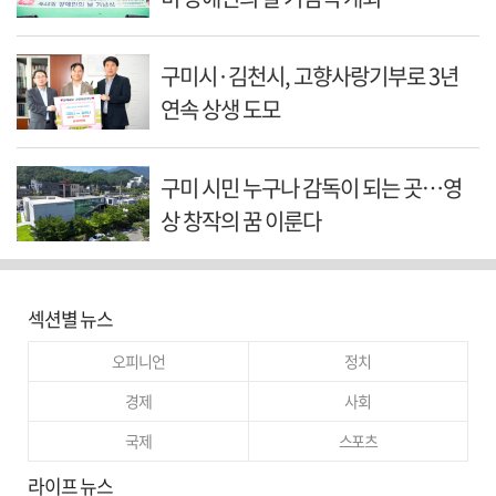
구미시·김천시, 고향사랑기부로 3년
연속 상생 도모
구미 시민 누구나 감독이 되는 곳…영
상 창작의 꿈 이룬다
섹션별 뉴스
오피니언
정치
경제
사회
국제
스포츠
라이프 뉴스