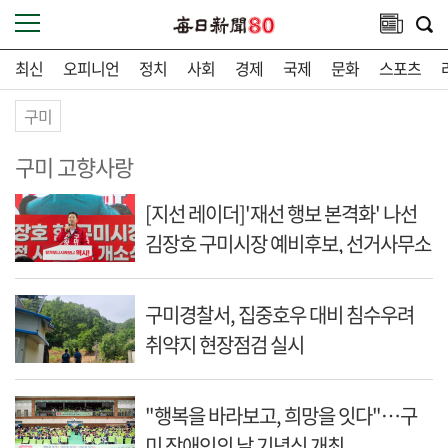
최신
오피니언
정치
사회
경제
국제
문화
스포츠
구미
구미 고향사랑
[지선 레이더]'재선 행보 본격화' 나선
김장호 구미시장 예비후보, 선거사무소
개소
구미경찰서, 집중호우 대비 침수우려
취약지 현장점검 실시
"행복을 바라보고, 희망을 잇다"…구
미 장애인의 날 기념식 개최