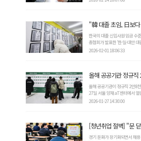
"韓 대졸 초임, 日보다
한국의 대졸 신입사원 임금 수준
총협회가 발표한 '한·일·대만 대졸
2026-02-01 18:06:33
올해 공공기관 정규직 
올해 공공기관이 정규직 2만8천
27일 서울 양재 aT센터에서 열린
2026-01-27 14:30:00
[청년취업 절벽] "문 
경기 둔화가 장기화되면서 채용 