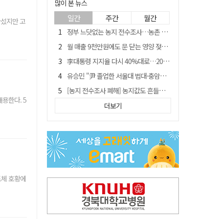
많이 본 뉴스
일간
주간
월간
아섰지만 고
정부 느닷없는 농지 전수조사…농촌 들쑤시는 '경자유전'의 칼날
월 매출 9천만원에도 문 닫는 영양 젖소농장… "일할 사람이 없어"
李대통령 지지율 다시 40%대로…20대는 18.8%p 급락
유승민 "尹 졸업한 서울대 법대·충암고도 없애야"…李 육사 통합 직격
[농지 전수조사 폐해] 농지값도 흔들리나…"도지 막히면 헐값 매물 나올 수도"
용한다. 5
[농지 전수조사 폐해] '쌀 받고 논 내 준' 도지농 이제 어쩌나?
더보기
지역활성화 펀드 9호…포항 AI 데이터센터에 6천억 투입
국민 51.9% "李 대통령 재판 재개 필요하다"
경북 영천시, 9월부터 11월까지 반값 여행 혜택 제공
아쉬운 태클
도체 호황에