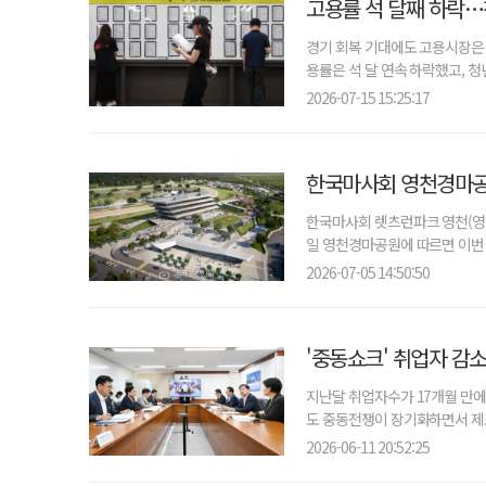
고용률 석 달째 하락…
경기 회복 기대에도 고용시장은 
용률은 석 달 연속 하락했고, 청
2026-07-15 15:25:17
한국마사회 영천경마공원
한국마사회 렛츠런파크 영천(영천
일 영천경마공원에 따르면 이번 공
2026-07-05 14:50:50
'중동쇼크' 취업자 감
지난달 취업자수가 17개월 만에
도 중동전쟁이 장기화하면서 제조
2026-06-11 20:52:25