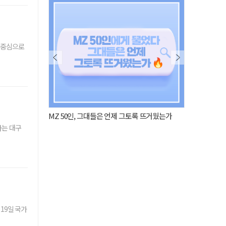
 중심으로
그토록 뜨거웠는가
사람이 된 AI, 그 속을 파헤치다
'공실 비' 내
사는 대구
19일 국가