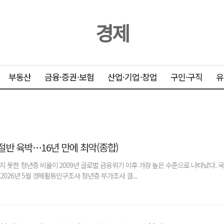
경제
부동산
금융·증권·보험
산업·기업·창업
구인·구직
유
 절반 육박…16년 만에 최악(종합)
하지 못한 청년층 비율이 2009년 글로벌 금융위기 이후 가장 높은 수준으로 나타났다.
'2026년 5월 경제활동인구조사 청년층 부가조사 결...