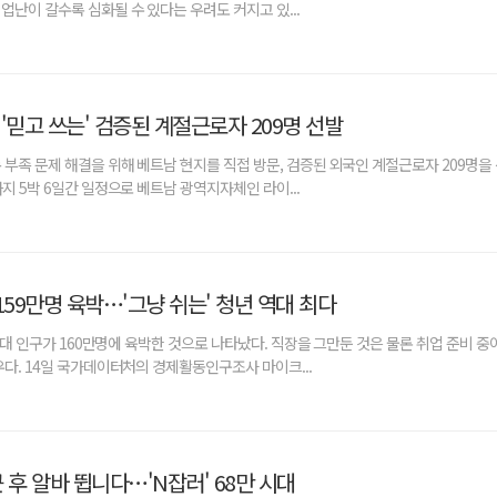
업난이 갈수록 심화될 수 있다는 우려도 커지고 있...
'믿고 쓰는' 검증된 계절근로자 209명 선발
 부족 문제 해결을 위해 베트남 현지를 직접 방문, 검증된 외국인 계절근로자 209명을
지 5박 6일간 일정으로 베트남 광역지자체인 라이...
 159만명 육박…'그냥 쉬는' 청년 역대 최다
0세대 인구가 160만명에 육박한 것으로 나타났다. 직장을 그만둔 것은 물론 취업 준비 중
우다. 14일 국가데이터처의 경제활동인구조사 마이크...
 후 알바 뜁니다…'N잡러' 68만 시대