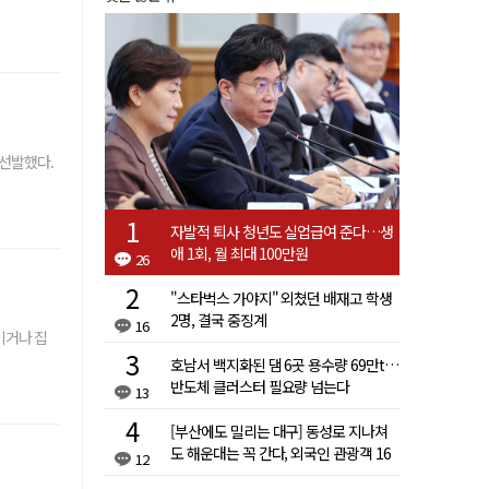
 선발했다.
자발적 퇴사 청년도 실업급여 준다…생
애 1회, 월 최대 100만원
26
"스타벅스 가야지" 외쳤던 배재고 학생
2명, 결국 중징계
16
이거나 집
호남서 백지화된 댐 6곳 용수량 69만t…
반도체 클러스터 필요량 넘는다
13
[부산에도 밀리는 대구] 동성로 지나쳐
도 해운대는 꼭 간다, 외국인 관광객 16
12
배 차이