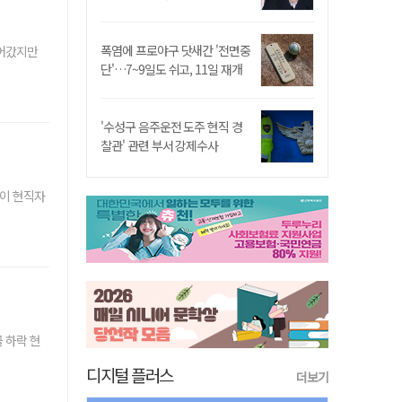
폭염에 프로야구 닷새간 '전면중
이어갔지만
단'…7~9일도 쉬고, 11일 재개
'수성구 음주운전 도주 현직 경
찰관' 관련 부서 강제수사
들이 현직자
 하락 현
디지털 플러스
더보기