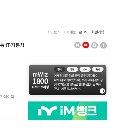
지면보기
기사제보
로그인
회원가입
통·IT·자동차
정치
경제
사회
국제
mWiz
이재명 대통령의 국정 운영 지지율이
1800
40%대로 하락했으며, 특히 20대에서 긍
정 평가는 33.9%로 18.8%포인트 하락
AI 뉴스브리핑
했다. 여론조사에서는...
→
 국가데이터