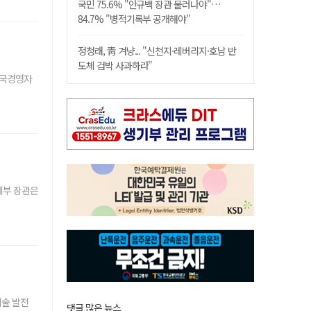
국민 75.6% "안규백 장관 물러나야"…
84.7% "병적기록부 공개해야"
정청래, 靑 겨냥... "신천지·레버리지·호남 반
도체 겁박 사과하라"
한국경영자
제부 장관은
기술 발전
댓글 많은 뉴스