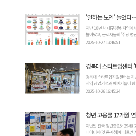
'일하는 노인' 늘었다…
지난 10년 새 대구경북 지역에
늘어났고, 근로자들의 '주당 평균
2025-10-27 13:46:51
경북대 스타트업센터 '
·어휘력, 안녕하신가요?
오늘 나는 혼자 죽었다. 아니 어쩌면 어제.
경북대 스타트업지원센터는 지난
지역 창업기업과 메이커들이 함께
2025-10-26 16:45:34
청년 고용률 17개월 
지난달 전국 청년층(15~29세)
데이터처(옛 통계청)에 따르면 지난