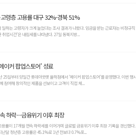
고령층 고용률 대구 32%·경북 51%
서 일하는 고령자가 크게 늘었다는 조사 결과가 나왔다. 임금을 받는 근로자는 비정규직
 취업시간'은 내림세를 나타냈다. 27일 동북지방...
메이커 팝업스토어' 성료
X세대들의 열정기록부
MZ 50인, 그대들은 언제 
 25일부터 양일간 롯데아웃렛 율하점에서 '메이커 팝업스토어'를 운영했다. 이번 행
 참여해 창의적인 제품을 선보이고 고객이 직접 체...
연속 하락…금융위기 이후 최장
 고용률이 17개월 연속 하락세를 이어가며 글로벌 금융위기 이후 최장 기록을 경신했다. 
달 청년층 고용률은 45.1%로 1년 전보다 0.7%포...