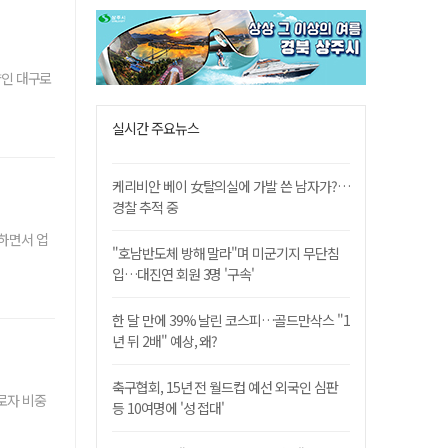
향인 대구로
실시간 주요뉴스
케리비안 베이 女탈의실에 가발 쓴 남자가?…
경찰 추적 중
하면서 업
"호남반도체 방해 말라"며 미군기지 무단침
입…대진연 회원 3명 '구속'
한 달 만에 39% 날린 코스피…골드만삭스 "1
년 뒤 2배" 예상, 왜?
축구협회, 15년 전 월드컵 예선 외국인 심판
로자 비중
등 10여명에 '성 접대'