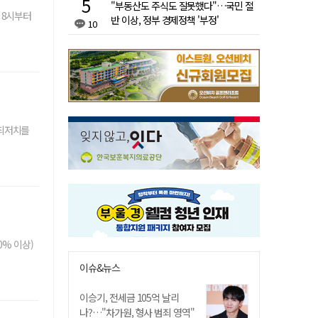
"부동산도 주식도 잘못했다"…국민 절
 8시부터
반 이상, 정부 경제정책 '부정'
10
 최저치를
% 이상)
이슈&뉴스
이승기, 전세금 105억 날리
나?…"차가원, 형사 범죄 영역"