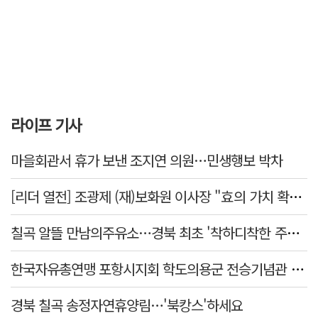
라이프 기사
마을회관서 휴가 보낸 조지연 의원…민생행보 박차
[리더 열전] 조광제 (재)보화원 이사장 "효의 가치 확산 위해 젊은층 참여 이끌어낼 것"
칠곡 알뜰 만남의주유소…경북 최초 '착하디착한 주유소' 선정
한국자유총연맹 포항시지회 학도의용군 전승기념관 방문
경북 칠곡 송정자연휴양림…'북캉스'하세요