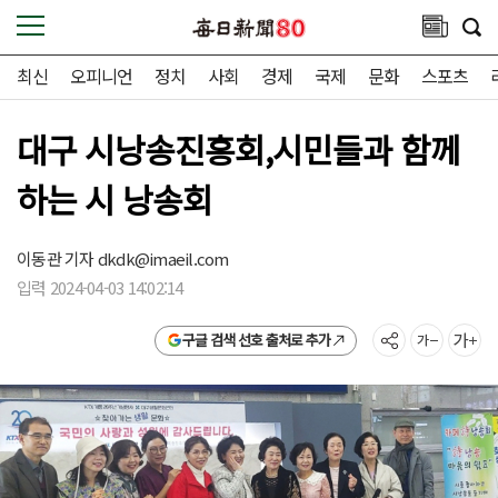
최신
오피니언
정치
사회
경제
국제
문화
스포츠
대구 시낭송진흥회,시민들과 함께
하는 시 낭송회
이동관 기자
dkdk@imaeil.com
입력 2024-04-03 14:02:14
구글 검색 선호 출처로 추가