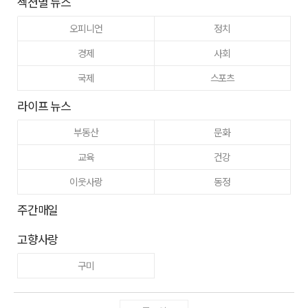
섹션별 뉴스
오피니언
정치
경제
사회
국제
스포츠
라이프 뉴스
부동산
문화
교육
건강
이웃사랑
동정
주간매일
고향사랑
구미