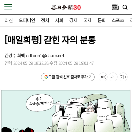
최신
오피니언
정치
사회
경제
국제
문화
스포츠
[매일희평] 갇힌 자의 분통
김경수 화백
edtoon1@daum.net
입력 2024-05-29 18:32:38 수정 2024-05-29 19:01:47
구글 검색 선호 출처로 추가