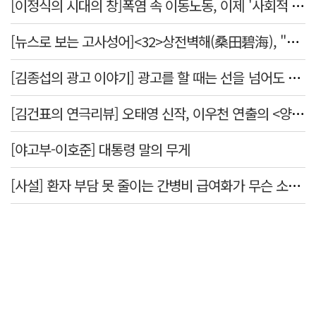
[이정식의 시대의 창]폭염 속 이동노동, 이제 '사회적 위험 관리'로 전환할 때
[뉴스로 보는 고사성어]<32>상전벽해(桑田碧海), "뽕나무밭이 푸른 바다가 되었다."
[김종섭의 광고 이야기] 광고를 할 때는 선을 넘어도 좋습니다.
[김건표의 연극리뷰] 오태영 신작, 이우천 연출의 <양은 양순하다>"국민을 온순한 양으로 길들이는 전체주의적 정치의 알레고리"
[야고부-이호준] 대통령 말의 무게
[사설] 환자 부담 못 줄이는 간병비 급여화가 무슨 소용인가