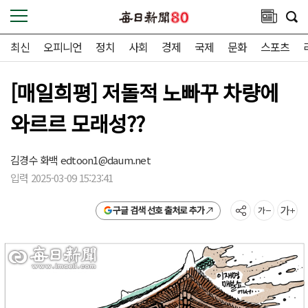
최신
오피니언
정치
사회
경제
국제
문화
스포츠
[매일희평] 저돌적 노빠꾸 차량에
와르르 모래성??
김경수 화백
edtoon1@daum.net
입력 2025-03-09 15:23:41
구글 검색 선호 출처로 추가