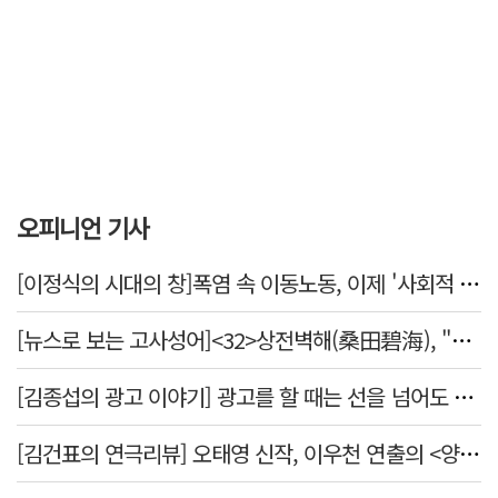
오피니언 기사
[이정식의 시대의 창]폭염 속 이동노동, 이제 '사회적 위험 관리'로 전환할 때
[뉴스로 보는 고사성어]<32>상전벽해(桑田碧海), "뽕나무밭이 푸른 바다가 되었다."
[김종섭의 광고 이야기] 광고를 할 때는 선을 넘어도 좋습니다.
[김건표의 연극리뷰] 오태영 신작, 이우천 연출의 <양은 양순하다>"국민을 온순한 양으로 길들이는 전체주의적 정치의 알레고리"