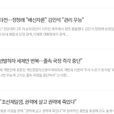
타전…정청래 "배신자론" 김민석 "관리 무능"
17 전당대회 2주 차 순회경선이 시작된 제주에서 정면 충돌했다. 김민석·정청래·송영길
당내 화합과 당정 관계, 이재명 대통령과의 관계 ...
 반발하자 세제안 번복…졸속 국정 즉각 중단"
 개편안에 포함된 개인종합자산관리계좌(ISA) 개편과 이른바 '주가 누르기 방지법' 
나면 뒤늦게 고치는 졸속 국정을 중단하라"고 비판...
"조선제일껌, 권력에 살고 권력에 죽었다"
동훈 의원을 향해 "권력에 살고 권력에 죽었다"며 원색적인 표현을 동원해 강도 높게 