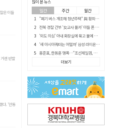
많이 본 뉴스
일간
주간
월간
경찰은 이들
"폐기 버스 개조해 청년주택" 與 황희…'딸 학비는 年 4200만원'
전북 경찰 간부 '女교사 몰카' 아들 폰 부수고…"처벌 못하는 사안" 내부망에 글
'외도 의심' 아내 화장실에 묶고 불에 달군 공구로 고문…남편 검거
'새 아시아쿼터는 어떨까' 삼성 라이온즈, 새 얼굴 투수 미야모리 영입
홍준표, 한동훈 맹폭…"조선제일껌, 권력에 살고 권력에 죽었다"
 거센 반발
[시사뒷담] MOU의 함정, 협약식이 투자 확정은 아니긴 해
더보기
'심판 성접대' 논란 축구협회 결국 사과…"깊이 반성, 쇄신하겠다"
'장윤기 사건' 피해 여고생 돕다가 다친 고교생, 의상자 인정
"경로당 통장에 비밀번호가 적혀 있다"…전국 돌며 경로당 13곳 턴 30대 구속
"내로남불·탁상공론"…황희 '버스 청년주택' 제안에 與 내부서도 쓴소리
다. '안동