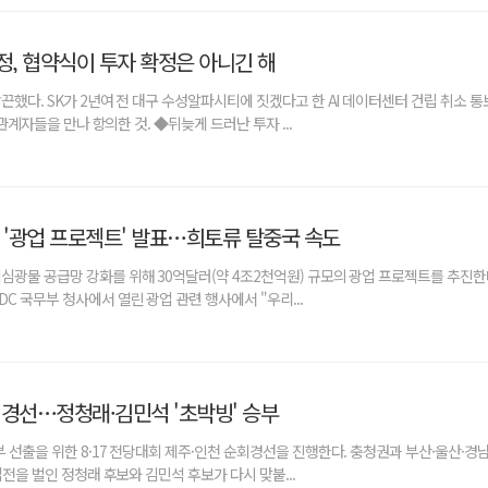
정, 협약식이 투자 확정은 아니긴 해
했다. SK가 2년여 전 대구 수성알파시티에 짓겠다고 한 AI 데이터센터 건립 취소 통
 관계자들을 만나 항의한 것. ◆뒤늦게 드러난 투자 ...
오늘 나는 혼자 죽었다. 아니 어쩌면 어제.
X세대들의 열정기록부
모 '광업 프로젝트' 발표…희토류 탈중국 속도
심광물 공급망 강화를 위해 30억달러(약 4조2천억원) 규모의 광업 프로젝트를 추진한
C 국무부 청사에서 열린 광업 관련 행사에서 "우리...
 경선…정청래·김민석 '초박빙' 승부
 선출을 위한 8·17 전당대회 제주·인천 순회경선을 진행한다. 충청권과 부산·울산·경
접전을 벌인 정청래 후보와 김민석 후보가 다시 맞붙...