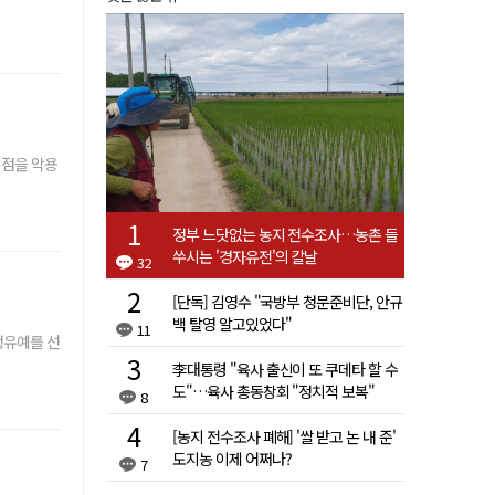
 점을 악용
정부 느닷없는 농지 전수조사…농촌 들
쑤시는 '경자유전'의 칼날
32
[단독] 김영수 "국방부 청문준비단, 안규
백 탈영 알고있었다"
11
행유예를 선
李대통령 "육사 출신이 또 쿠데타 할 수
도"…육사 총동창회 "정치적 보복"
8
[농지 전수조사 폐해] '쌀 받고 논 내 준'
도지농 이제 어쩌나?
7