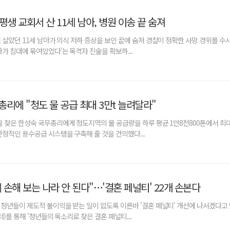
평생 교회서 산 11세 남아, 병원 이송 끝 숨져
 살았던 11세 남아가 의식 저하 증상을 보인 끝에 숨져 경찰이 정확한 사망 경위를 수사
가 침대에 묶여있었다'는 목격자 진술을 확보하...
리에 "청도 물 공급 최대 3만t 늘려달라"
 찾은 한성숙 국무총리에게 청도지역의 물 공급량을 하루 평균 1만8천800톤에서 최대
안정적인 용수공급 시스템을 구축해 줄 것을 건의했다...
손해 보는 나라 안 된다"…'결혼 페널티' 22개 손본다
청년들이 제도적 불이익을 받는 일이 없도록 이른바 '결혼 페널티' 개선에 나서겠다고 
터)를 통해 '청년들의 목소리로 찾은 결혼 페널티...