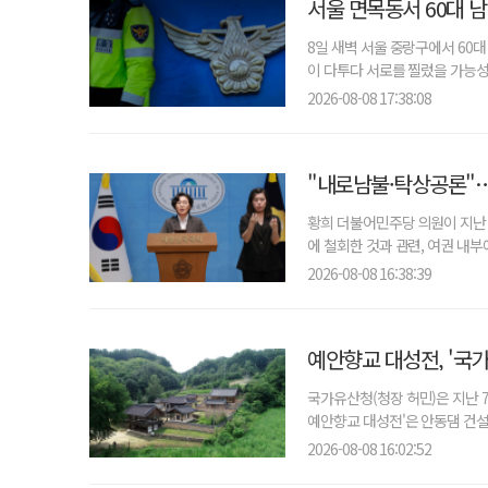
서울 면목동서 60대 
8일 새벽 서울 중랑구에서 60대
이 다투다 서로를 찔렀을 가능성을
2026-08-08 17:38:08
"내로남불·탁상공론"…
황희 더불어민주당 의원이 지난 
에 철회한 것과 관련, 여권 내부
2026-08-08 16:38:39
예안향교 대성전, '국
국가유산청(청장 허민)은 지난 
예안향교 대성전'은 안동댐 건설
2026-08-08 16:02:52