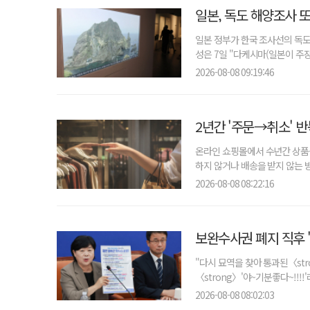
일본, 독도 해양조사 
일본 정부가 한국 조사선의 독도
성은 7일 "다케시마(일본이 주장
2026-08-08 09:19:46
2년간 '주문→취소' 반
온라인 쇼핑몰에서 수년간 상품을
하지 않거나 배송을 받지 않는 방
2026-08-08 08:22:16
"다시 묘역을 찾아 통과된〈str
〈strong〉'야~기분좋다~!!!!
2026-08-08 08:02:03