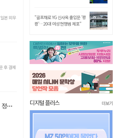
"골프채로 YG 신사옥 출입문 '쾅
 일본 외무
쾅'…20대 여성 현행범 체포"
문 후 결제
디지털 플러스
더보기
보완수사권 폐지 직후 "야~기분좋다"?…불타는 민심에 기름, 민주당 '말말말'[금주의 정치舌전]