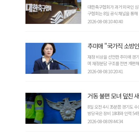
대한축구협회가 과거 외국인 심판
구협회는 8일 공식 채널을 통해 '
2026-08-08 10:40:40
추미애 "국가직 소방인
재정 비상을 선언한 추미애 경
며 재정분담 구조를 전면 개편해야
2026-08-08 10:20:41
거동 불편 모녀 덮친 새
8일 오전 4시 35분쯤 경기도 
방당국은 장비 18대와 인력 54명
2026-08-08 09:44:34