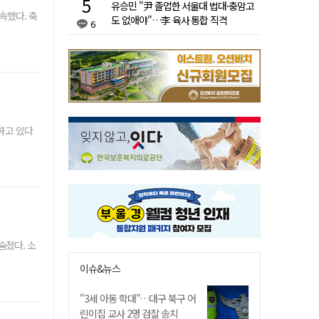
유승민 "尹 졸업한 서울대 법대·충암고
속했다. 축
도 없애야"…李 육사 통합 직격
6
하고 있다
숨졌다. 소
이슈&뉴스
"3세 아동 학대"…대구 북구 어
린이집 교사 2명 검찰 송치