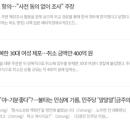
또 항의…"사전 동의 없이 조사" 주장
 주변 해양조사 활동을 문제 삼으며 외교 경로를 통해 한국 정부에 항의했다고 밝혔다.
하는 독도 명칭) 서쪽 일본 배타적경제수역(EEZ)...
복한 30대 여성 체포…취소 금액만 400억 원
 대량 주문한 뒤 반복적으로 취소해 업무를 방해한 30대 여성이 경찰에 붙잡혔다. 주
식으로 취소된 상품 규모는 약 400억 원에 달하는...
ong〉 '형사소송법 개정안'을 영전에 올렸습니다〈/strong〉. 노무현 전 대통령님
'라고〈/strong〉 하고 계시지요?" 〈strong〉〈김용민 민주당 의원,...