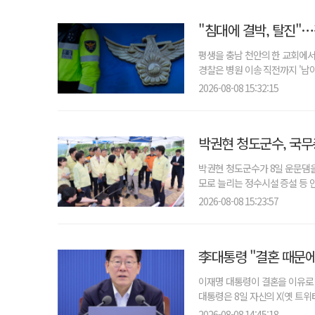
"침대에 결박, 탈진"…
평생을 충남 천안의 한 교회에서
경찰은 병원 이송 직전까지 '남아
2026-08-08 15:32:15
박권현 청도군수, 국무총
박권현 청도군수가 8일 운문댐을
모로 늘리는 정수시설 증설 등 
2026-08-08 15:23:57
李대통령 "결혼 때문에 
이재명 대통령이 결혼을 이유로 
대통령은 8일 자신의 X(옛 트위
2026-08-08 14:45:18