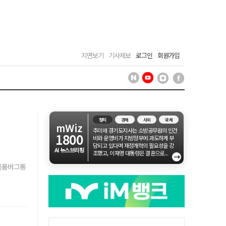
지면보기
기사제보
로그인
회원가입
정치
경제
사회
국제
mWiz
추미애 경기도지사는 소방공무원의 인건
1800
비와 운영비가 지방정부에 과도하게 부
담되고 있다며 재정개혁의 필요성을 강
AI 뉴스브리핑
조했고, 이재명 대통령은 결혼으로...
→
 블룸버그통