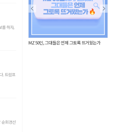
보를 하자,
MZ 50인, 그대들은 언제 그토록 뜨거웠는가
사람이 된 AI,
다. 트럼프
남 순회경선