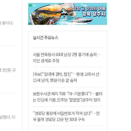
 중이다.
실시간 주요뉴스
서울 면목동서 60대 남성 2명 흉기에 숨져…
지인 관계로 추정
 3만톤 규
[속보]"침대에 결박, 탈진"…평생 교회서 산
11세 남아, 병원 이송 끝 숨져
보완수사권 폐지 직후 "야~기분좋다"?…불타
는 민심에 기름, 민주당 '말말말'[금주의 정치
舌전]
"경로당 통장에 비밀번호가 적혀 있다"…전
밝혔다. 이
국 돌며 경로당 13곳 턴 30대 구속