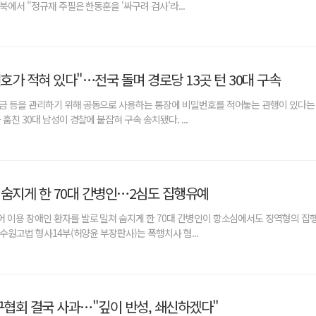
북에서 "정규재 주필은 한동훈을 '싸구려 검사'라...
호가 적혀 있다"…전국 돌며 경로당 13곳 턴 30대 구속
금 등을 관리하기 위해 공동으로 사용하는 통장에 비밀번호를 적어놓는 관행이 있다는
훔친 30대 남성이 경찰에 붙잡혀 구속 송치됐다. ...
 숨지게 한 70대 간병인…2심도 집행유예
 이용 장애인 환자를 발로 밀쳐 숨지게 한 70대 간병인이 항소심에서도 징역형의 집
수원고법 형사14부(허양윤 부장판사)는 폭행치사 혐...
축구협회 결국 사과…"깊이 반성, 쇄신하겠다"