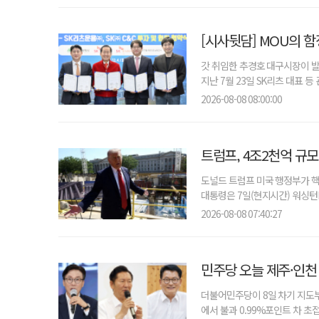
[시사뒷담] MOU의 함
갓 취임한 추경호 대구시장이 발끈
지난 7월 23일 SK리츠 대표 등
2026-08-08 08:00:00
당신의 문해력·어휘력, 안녕하신가요?
트럼프, 4조2천억 규
도널드 트럼프 미국 행정부가 핵
대통령은 7일(현지시간) 워싱턴D
2026-08-08 07:40:27
민주당 오늘 제주·인천
더불어민주당이 8일 차기 지도부
에서 불과 0.99%포인트 차 초