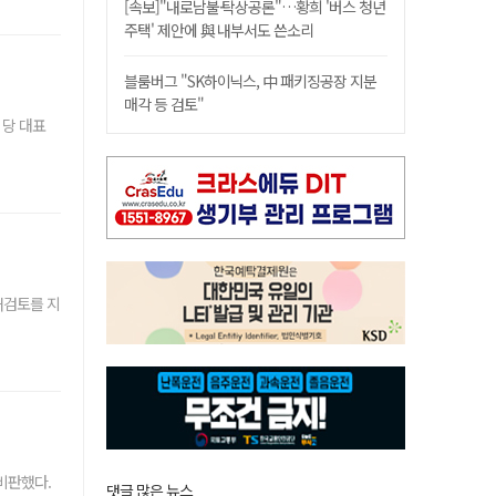
[속보]"내로남불·탁상공론"…황희 '버스 청년
주택' 제안에 與 내부서도 쓴소리
블룸버그 "SK하이닉스, 中 패키징공장 지분
매각 등 검토"
 당 대표
재검토를 지
비판했다.
댓글 많은 뉴스