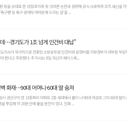
 등을 상대로 한 성접대 의혹 등 잇따른 논란과 관련해 공식 사과하며 조직 쇄신을 약
축구팬 및 축구 관계자 여러분께 드리는 글'을 ...
데…경기도가 1조 넘게 인건비 대납"
기도지사가 국가직으로 전환된 소방공무원 인건비와 운영비를 지방정부가 대부분 부담
 한다고 주장했다. 추 지사는 8일 자신의 페이스북...
벽 화재…90대 어머니·60대 딸 숨져
수원시 권선구의 한 13층짜리 아파트 2층 세대에서 불이 나 90대 여성과 그의 60대 딸이 
을 투입해 약 20분 만에 불을 완전히 껐다. 진화 ...