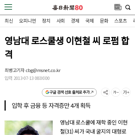
최신
오피니언
정치
사회
경제
국제
문화
스포츠
영남대 로스쿨생 이현철 씨 로펌 합
격
최병고기자
cbg@msnet.co.kr
입력 2013-07-13 08:00:00
구글 검색 선호 출처로 추가
입학 후 금융 등 자격증만 4개 획득
영남대 로스쿨에 재학 중인 이현
철(31) 씨가 국내 굴지의 대형로