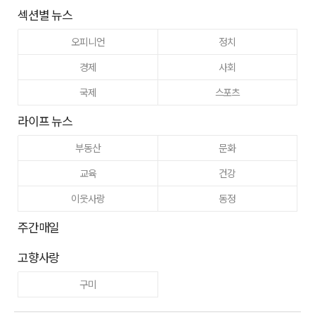
섹션별 뉴스
오피니언
정치
경제
사회
국제
스포츠
라이프 뉴스
부동산
문화
교육
건강
이웃사랑
동정
주간매일
고향사랑
구미