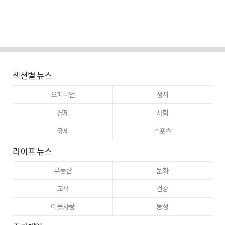
섹션별 뉴스
오피니언
정치
경제
사회
국제
스포츠
라이프 뉴스
부동산
문화
교육
건강
이웃사랑
동정