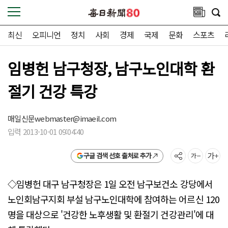
최신
오피니언
정치
사회
경제
국제
문화
스포츠
임병헌 남구청장, 남구노인대학 환
절기 건강 특강
매일신문
webmaster@imaeil.com
입력 2013-10-01 09:04:40
구글 검색 선호 출처로 추가
◇임병헌 대구 남구청장은 1일 오전 남구보건소 강당에서
노인회남구지회 부설 남구노인대학에 참여하는 어르신 120
명을 대상으로 '건강한 노후생활 및 환절기 건강관리'에 대