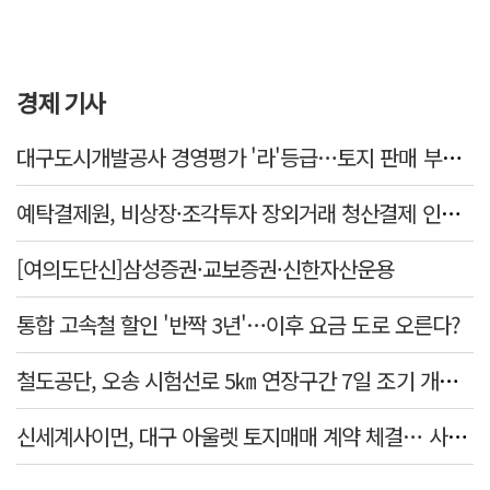
경제 기사
대구도시개발공사 경영평가 '라'등급…토지 판매 부진에 1년 만에 두 단계 '뚝'
예탁결제원, 비상장·조각투자 장외거래 청산결제 인프라 구축 착수…연내 가동
[여의도단신]삼성증권·교보증권·신한자산운용
통합 고속철 할인 '반짝 3년'…이후 요금 도로 오른다?
철도공단, 오송 시험선로 5㎞ 연장구간 7일 조기 개통…LA 메트로 사업 지원
신세계사이먼, 대구 아울렛 토지매매 계약 체결… 사업 본궤도