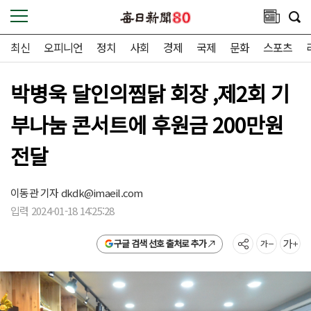
최신
오피니언
정치
사회
경제
국제
문화
스포츠
박병욱 달인의찜닭 회장 ,제2회 기
부나눔 콘서트에 후원금 200만원
전달
이동관 기자
dkdk@imaeil.com
입력 2024-01-18 14:25:28
구글 검색 선호 출처로 추가