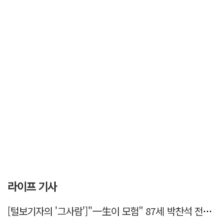
라이프 기사
[털보기자의 '그사람']"一生이 모험" 87세 박찬석 전 경북대 총장