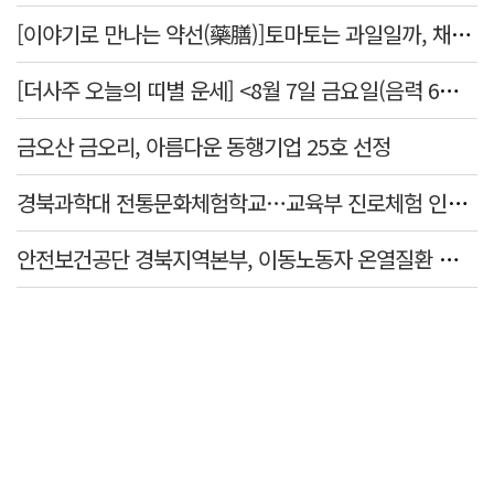
[이야기로 만나는 약선(藥膳)]토마토는 과일일까, 채소일까
[더사주 오늘의 띠별 운세] <8월 7일 금요일(음력 6월25일)>
금오산 금오리, 아름다운 동행기업 25호 선정
경북과학대 전통문화체험학교…교육부 진로체험 인증기관 선정
안전보건공단 경북지역본부, 이동노동자 온열질환 예방 캠페인