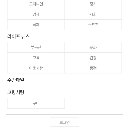
오피니언
정치
경제
사회
국제
스포츠
라이프 뉴스
부동산
문화
교육
건강
이웃사랑
동정
주간매일
고향사랑
구미
로그인