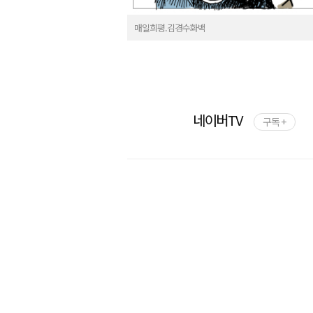
매일희평.김경수화백
네이버TV
구독 +