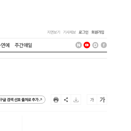
지면보기
기사제보
로그인
회원가입
·연예
주간매일
가
가
구글 검색 선호 출처로 추가