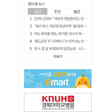
많이 본 뉴스
일간
주간
월간
[단독] 김영수 "국방부 청문준비단, 안규백 탈영 알고있었다"
"폐기 버스 개조해 청년주택" 與 황희…'딸 학비는 年 4200만원'
타는 목마름 청도, 해 저문 저수지 둑에 군수가 서 있었다
청도군정 '두 시어머니'가 되어서는 안된다
外人 한 달 새 8000억 담았는데…LG이노텍 목표주가는 왜 엇갈릴까
임시휴업 들어갔던 홈플러스 영주점, 7일 영업 재개…지하 1층만 운영
더보기
신세계사이먼, 대구 아울렛 토지매매 계약 체결… 사업 본궤도
SK하이닉스, 주당 375원 분기 배당 공시…"3분기 중 주주환원 방안 확정"
이의준 전 경북도 새마을봉사과장, 제28대 울릉군 부군수 취임
"상법개정해도 주주가 '봉'"…하이닉스 솔리다임 상장설에 술렁[개미와글와글]