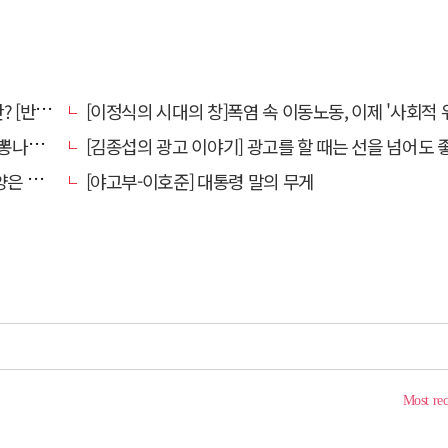
강톡톡]
[이정식의 시대의 창]폭염 속 이동노동, 이제 '사회적 위험 관리'로 전환
었다."
[김종섭의 광고 이야기] 광고를 할 때는 선을 넘어도 좋습니
알레고리"
[야고부-이호준] 대통령 말의 무게