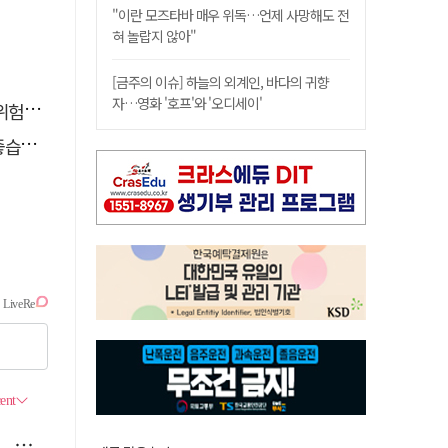
"이란 모즈타바 매우 위독…언제 사망해도 전
혀 놀랍지 않아"
[금주의 이슈] 하늘의 외계인, 바다의 귀향
자…영화 '호프'와 '오디세이'
할 때
다.