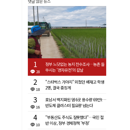
댓글 많은 뉴스
정부 느닷없는 농지 전수조사…농촌 들
쑤시는 '경자유전'의 칼날
28
"스타벅스 가야지" 외쳤던 배재고 학생
2명, 결국 중징계
18
호남서 백지화된 댐 6곳 용수량 69만t…
반도체 클러스터 필요량 넘는다
16
"부동산도 주식도 잘못했다"…국민 절
반 이상, 정부 경제정책 '부정'
10