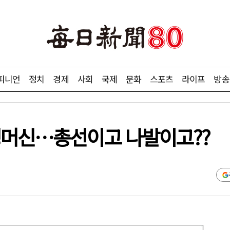
피니언
정치
경제
사회
국제
문화
스포츠
라이프
방송
닝머신…총선이고 나발이고??