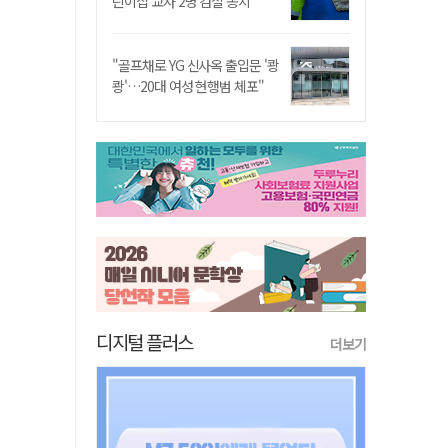
린이집 교사 2명 검찰 송치
"골프채로 YG 신사옥 출입문 '쾅
쾅'…20대 여성 현행범 체포"
디지털 플러스
더보기