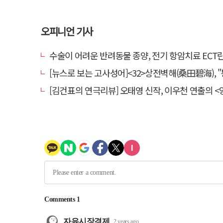
오피니언 기사
수술이 어려운 반려동물 종양, 전기 항암치료 ECT란? [반려동물 건
[뉴스로 보는 고사성어]<32>상전벽해(桑田碧海), "뽕나무밭이 푸른 바다가 되
[김건표의 연극리뷰] 오태영 신작, 이우천 연출의 <양은 양순하다>"국민을 온순한 양으로 길들이는 전체주의적 정치의 