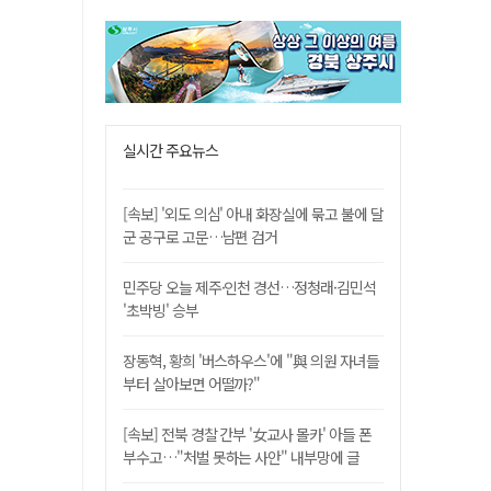
실시간 주요뉴스
[속보] '외도 의심' 아내 화장실에 묶고 불에 달
군 공구로 고문…남편 검거
민주당 오늘 제주·인천 경선…정청래·김민석
'초박빙' 승부
장동혁, 황희 '버스하우스'에 "與 의원 자녀들
부터 살아보면 어떨까?"
[속보] 전북 경찰 간부 '女교사 몰카' 아들 폰
부수고…"처벌 못하는 사안" 내부망에 글