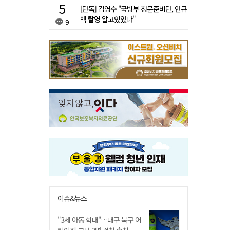
[단독] 김영수 "국방부 청문준비단, 안규
백 탈영 알고있었다"
9
이슈&뉴스
"3세 아동 학대"…대구 북구 어