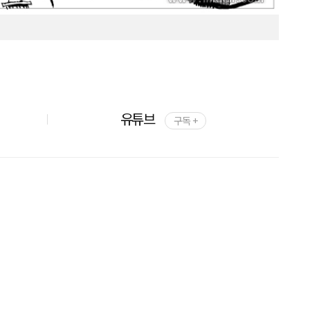
유튜브
구독 +