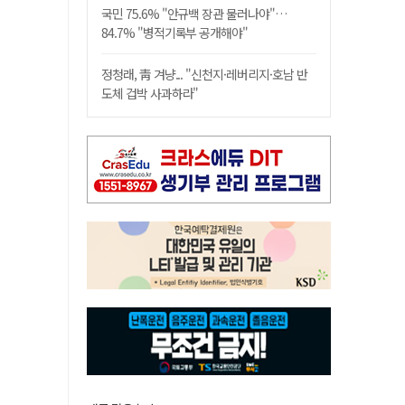
국민 75.6% "안규백 장관 물러나야"…
84.7% "병적기록부 공개해야"
정청래, 靑 겨냥... "신천지·레버리지·호남 반
도체 겁박 사과하라"