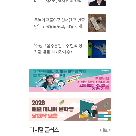
나?…"차가원, 형사 범죄 영역"
폭염에 프로야구 닷새간 '전면중
단'…7~9일도 쉬고, 11일 재개
'수성구 음주운전 도주 현직 경
찰관' 관련 부서 강제수사
디지털 플러스
더보기