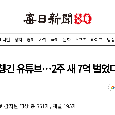
피니언
정치
경제
사회
국제
문화
스포츠
라이프
방송
챙긴 유튜브…2주 새 7억 벌었
감지된 영상 총 361개, 채널 195개