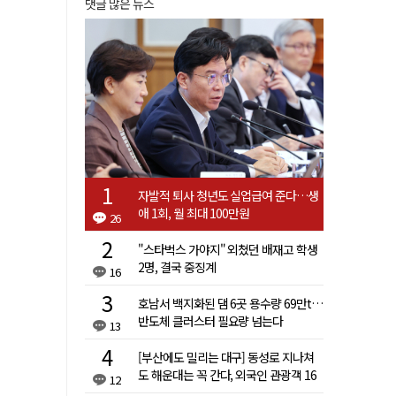
댓글 많은 뉴스
자발적 퇴사 청년도 실업급여 준다…생
애 1회, 월 최대 100만원
26
"스타벅스 가야지" 외쳤던 배재고 학생
2명, 결국 중징계
16
호남서 백지화된 댐 6곳 용수량 69만t…
반도체 클러스터 필요량 넘는다
13
[부산에도 밀리는 대구] 동성로 지나쳐
도 해운대는 꼭 간다, 외국인 관광객 16
12
배 차이