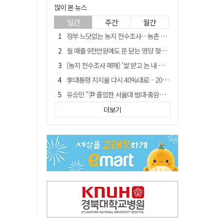
많이 본 뉴스
일간
주간
월간
정부 느닷없는 농지 전수조사…농촌 들쑤시는 '경자유전'의 칼날
월 매출 9천만원에도 문 닫는 영양 젖소농장… "일할 사람이 없어"
[농지 전수조사 폐해] '쌀 받고 논 내 준' 도지농 이제 어쩌나?
李대통령 지지율 다시 40%대로…20대는 18.8%p 급락
유승민 "尹 졸업한 서울대 법대·충암고도 없애야"…李 육사 통합 직격
[농지 전수조사 폐해] 농지값도 흔들리나…"도지 막히면 헐값 매물 나올 수도"
더보기
지역활성화 펀드 9호…포항 AI 데이터센터에 6천억 투입
국민 51.9% "李 대통령 재판 재개 필요하다"
경북 영천시, 9월부터 11월까지 반값 여행 혜택 제공
아쉬운 태클