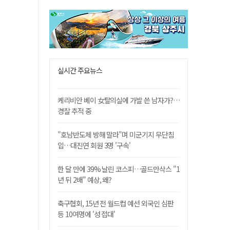
실시간 주요뉴스
케리비안 베이 女탈의실에 가발 쓴 남자가?…
경찰 추적 중
"호남반도체 방해 말라"며 미군기지 무단침
입…대진연 회원 3명 '구속'
한 달 만에 39% 날린 코스피…골드만삭스 "1
년 뒤 2배" 예상, 왜?
축구협회, 15년 전 월드컵 예선 외국인 심판
등 10여명에 '성 접대'