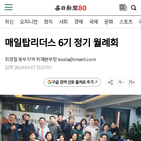
최신
오피니언
정치
사회
경제
국제
문화
스포츠
매일탑리더스 6기 정기 월례회
최경철 동부지역 취재본부장
koala@imaeil.com
입력 2024-03-07 15:37:07
구글 검색 선호 출처로 추가