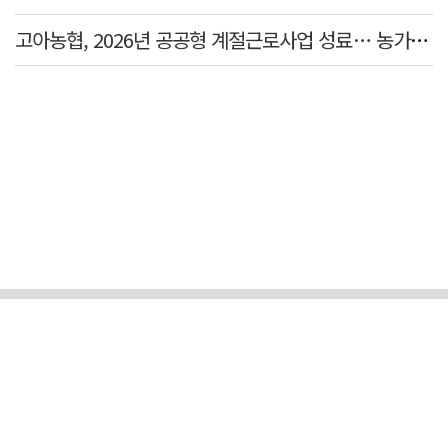
고아농협, 2026년 공공형 계절근로사업 성료… 농가 일손 부족 해소 '효자'