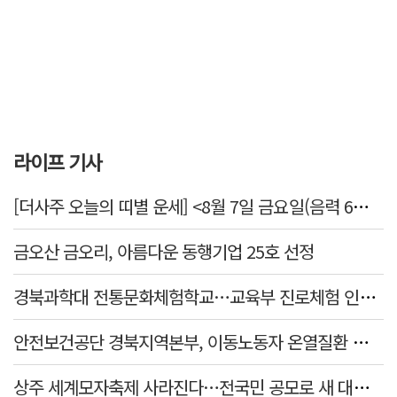
라이프 기사
[더사주 오늘의 띠별 운세] <8월 7일 금요일(음력 6월25일)>
금오산 금오리, 아름다운 동행기업 25호 선정
경북과학대 전통문화체험학교…교육부 진로체험 인증기관 선정
안전보건공단 경북지역본부, 이동노동자 온열질환 예방 캠페인
상주 세계모자축제 사라진다…전국민 공모로 새 대표축제 발굴 나서