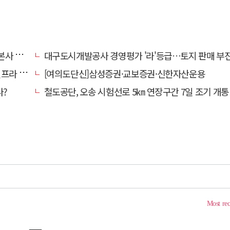
' 요청
대구도시개발공사 경영평가 '라'등급…토지 판매 부진에 1년 만에 두 단계 
내 가동
[여의도단신]삼성증권·교보증권·신한자산운용
다?
철도공단, 오송 시험선로 5㎞ 연장구간 7일 조기 개통…LA 메트로 사업