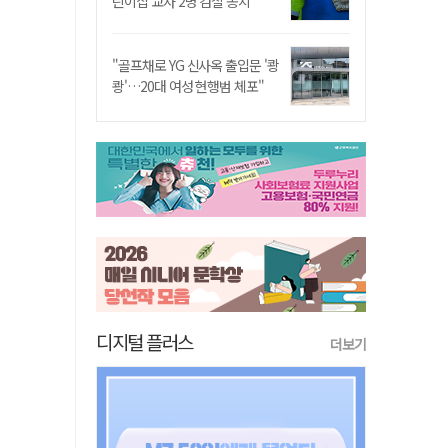
린이집 교사 2명 검찰 송치
"골프채로 YG 신사옥 출입문 '쾅
쾅'…20대 여성 현행범 체포"
디지털 플러스
더보기