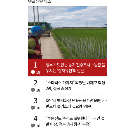
댓글 많은 뉴스
정부 느닷없는 농지 전수조사…농촌 들
쑤시는 '경자유전'의 칼날
28
"스타벅스 가야지" 외쳤던 배재고 학생
2명, 결국 중징계
18
호남서 백지화된 댐 6곳 용수량 69만t…
반도체 클러스터 필요량 넘는다
16
"부동산도 주식도 잘못했다"…국민 절
반 이상, 정부 경제정책 '부정'
10