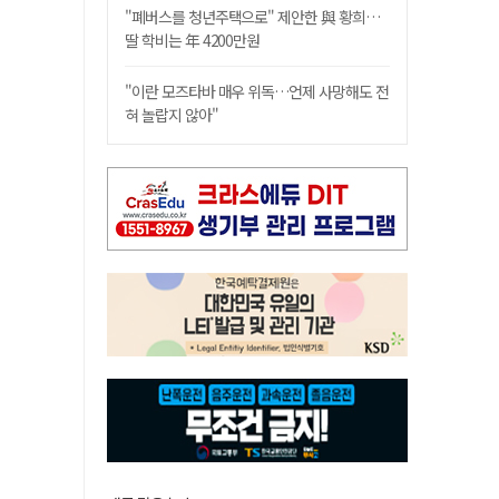
"폐버스를 청년주택으로" 제안한 與 황희…
딸 학비는 年 4200만원
"이란 모즈타바 매우 위독…언제 사망해도 전
혀 놀랍지 않아"