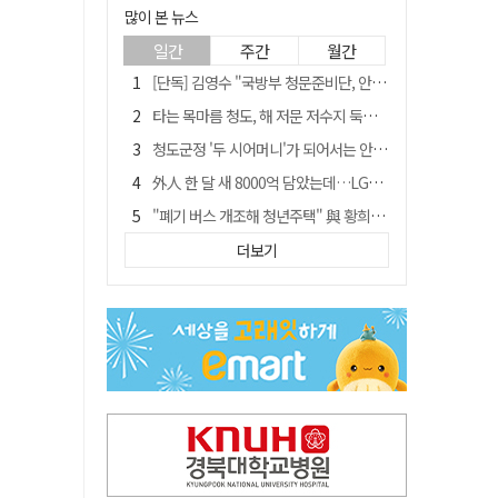
많이 본 뉴스
일간
주간
월간
[단독] 김영수 "국방부 청문준비단, 안규백 탈영 알고있었다"
타는 목마름 청도, 해 저문 저수지 둑에 군수가 서 있었다
청도군정 '두 시어머니'가 되어서는 안된다
外人 한 달 새 8000억 담았는데…LG이노텍 목표주가는 왜 엇갈릴까
"폐기 버스 개조해 청년주택" 與 황희…'딸 학비는 年 4200만원'
임시휴업 들어갔던 홈플러스 영주점, 7일 영업 재개…지하 1층만 운영
더보기
신세계사이먼, 대구 아울렛 토지매매 계약 체결… 사업 본궤도
SK하이닉스, 주당 375원 분기 배당 공시…"3분기 중 주주환원 방안 확정"
이의준 전 경북도 새마을봉사과장, 제28대 울릉군 부군수 취임
"상법개정해도 주주가 '봉'"…하이닉스 솔리다임 상장설에 술렁[개미와글와글]