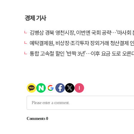
경제 기사
김병삼 경북 영천시장, 이번엔 국회 공략…'마사회 본사 이전·광역교통망 확충
예탁결제원, 비상장·조각투자 장외거래 청산결제 인프라 구축 착수…연
통합 고속철 할인 '반짝 3년'…이후 요금 도로 오른