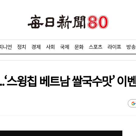
피니언
정치
경제
사회
국제
문화
스포츠
라이프
방송
..‘스윙칩 베트남 쌀국수맛’ 이