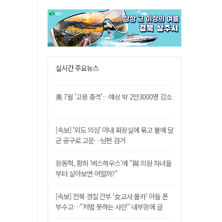
실시간 주요뉴스
美 7월 '고용 충격'…예상 밖 2만3000명 감소
[속보] '외도 의심' 아내 화장실에 묶고 불에 달
군 공구로 고문…남편 검거
장동혁, 황희 '버스하우스'에 "與 의원 자녀들
부터 살아보면 어떨까?"
[속보] 전북 경찰 간부 '女교사 몰카' 아들 폰
부수고…"처벌 못하는 사안" 내부망에 글