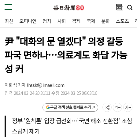
최신
오피니언
정치
사회
경제
국제
문화
스포츠
尹 "대화의 문 열겠다" 의정 갈등
파국 면하나…의료계도 화답 가능
성 커
이화섭 기자
lhsskf@imaeil.com
입력 2024-03-24 20:31:11 수정 2024-03-25 08:03:16
구글 검색 선호 출처로 추가
정부 '원칙론' 입장 급선회…'국면 해소 전환점' 조심
스럽게 제기