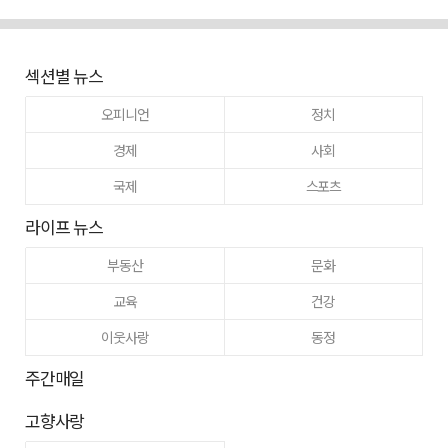
섹션별 뉴스
오피니언
정치
경제
사회
국제
스포츠
라이프 뉴스
부동산
문화
교육
건강
이웃사랑
동정
주간매일
고향사랑