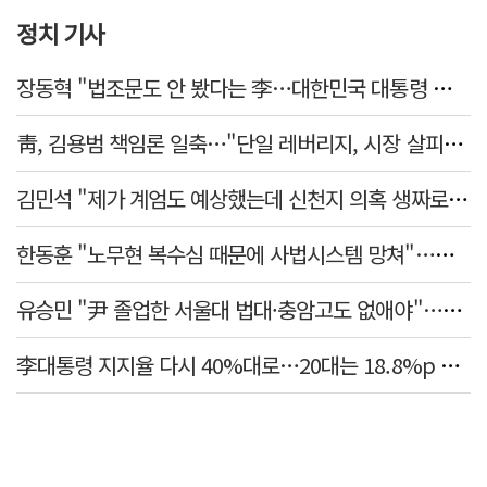
정치 기사
장동혁 "법조문도 안 봤다는 李…대한민국 대통령 맞나, 역대급 망언"
靑, 김용범 책임론 일축…"단일 레버리지, 시장 살피고 대책 챙길 때"
김민석 "제가 계엄도 예상했는데 신천지 의혹 생짜로 말했겠나"
한동훈 "노무현 복수심 때문에 사법시스템 망쳐"…민주당 맹공
유승민 "尹 졸업한 서울대 법대·충암고도 없애야"…李 육사 통합 직격
李대통령 지지율 다시 40%대로…20대는 18.8%p 급락