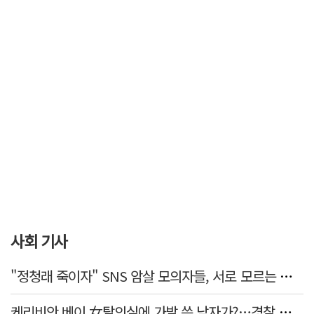
사회 기사
"정청래 죽이자" SNS 암살 모의자들, 서로 모르는 사이였다…檢송치
케리비안 베이 女탈의실에 가발 쓴 남자가?…경찰 추적 중