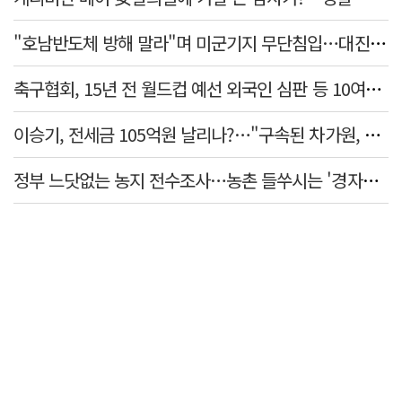
"호남반도체 방해 말라"며 미군기지 무단침입…대진연 회원 3명 '구속'
축구협회, 15년 전 월드컵 예선 외국인 심판 등 10여명에 '성 접대'
이승기, 전세금 105억원 날리나?…"구속된 차가원, 형사 범죄 영역"
정부 느닷없는 농지 전수조사…농촌 들쑤시는 '경자유전'의 칼날