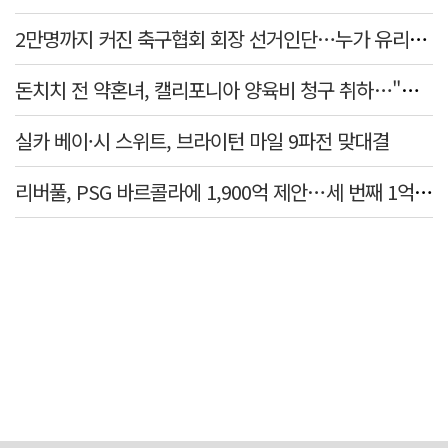
2만명까지 커진 축구협회 회장 선거인단…누가 유리할까
돈치치 전 약혼녀, 캘리포니아 양육비 청구 취하…"합의로 해결"
실카 베이·시 스위트, 브라이턴 마일 9파전 맞대결
리버풀, PSG 바르콜라에 1,900억 제안…세 번째 1억 파운드 영입 추진