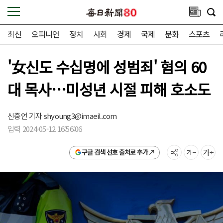
최신
오피니언
정치
사회
경제
국제
문화
스포츠
'女신도 수십명에 성범죄' 혐의 60
대 목사…미성년 시절 피해 호소도
신중언 기자
shyoung3@imaeil.com
입력 2024-05-12 16:56:06
구글 검색 선호 출처로 추가