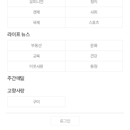
오피니언
정치
경제
사회
국제
스포츠
라이프 뉴스
부동산
문화
교육
건강
이웃사랑
동정
주간매일
고향사랑
구미
로그인