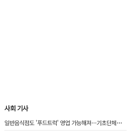
사회 기사
일반음식점도 '푸드트럭' 영업 가능해져…기초단체별 조례 개정 움직임