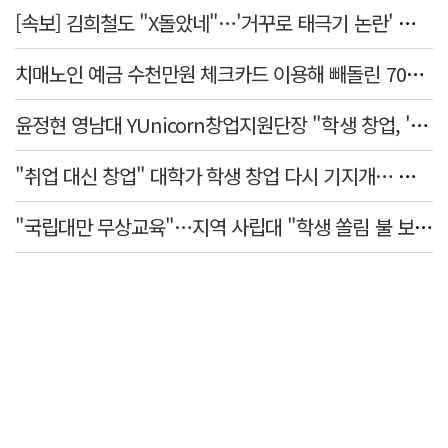
[속보] 김희철도 "X돌았네"…'거꾸로 태극기 논란' 인천시 현수막, 이틀 만에 철거
치매노인 예금 수천만원 체크카드 이용해 빼돌린 70대 간병인, 집행유예
윤정현 영남대 YUnicorn창업지원단장 "학생 창업, '팀 빌딩'이 제일 중요"
"취업 대신 창업" 대학가 학생 창업 다시 기지개… 창업자·기업·매출 동반 성장
"국립대만 무상교육"…지역 사립대 "학생 쏠림 불 보듯"