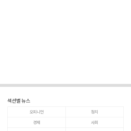
섹션별 뉴스
오피니언
정치
경제
사회