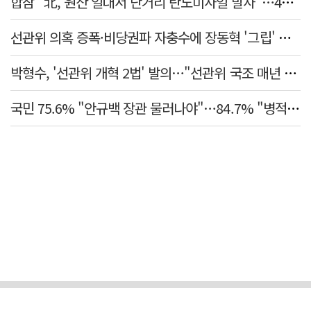
합참 "北, 원산 일대서 단거리 탄도미사일 발사"…42일 만
선관위 의혹 증폭·비당권파 자충수에 장동혁 '그립' 더 강해졌다
박형수, '선관위 개혁 2법' 발의…"선관위 국조 매년 실시"
국민 75.6% "안규백 장관 물러나야"…84.7% "병적기록부 공개해야"