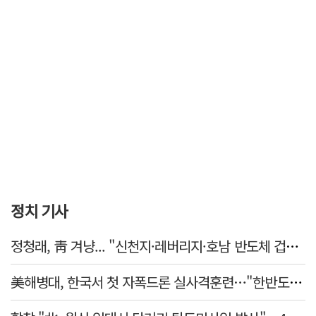
정치 기사
정청래, 靑 겨냥... "신천지·레버리지·호남 반도체 겁박 사과하라"
美해병대, 한국서 첫 자폭드론 실사격훈련…"한반도 지형 학습"