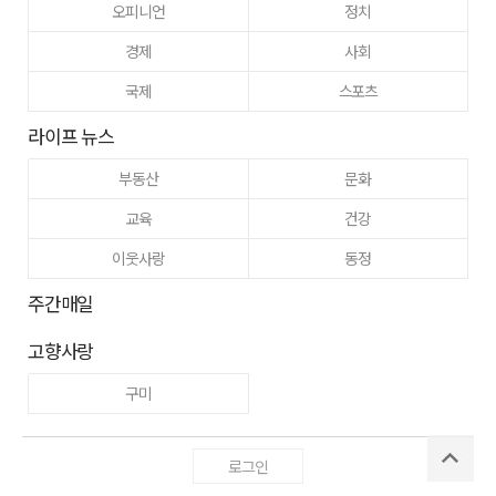
오피니언
정치
경제
사회
국제
스포츠
라이프 뉴스
부동산
문화
교육
건강
이웃사랑
동정
주간매일
고향사랑
구미
로그인