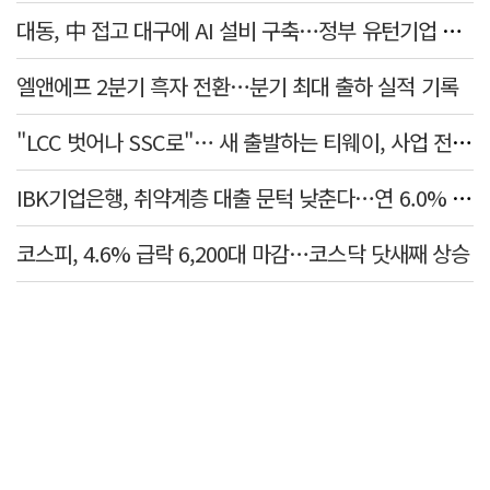
대동, 中 접고 대구에 AI 설비 구축…정부 유턴기업 선정
엘앤에프 2분기 흑자 전환…분기 최대 출하 실적 기록
"LCC 벗어나 SSC로"… 새 출발하는 티웨이, 사업 전략 발표
IBK기업은행, 취약계층 대출 문턱 낮춘다…연 6.0% 'i-ONE 햇살론 특례보증' 비대면 출시
코스피, 4.6% 급락 6,200대 마감…코스닥 닷새째 상승