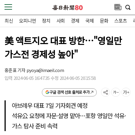
최신
오피니언
정치
사회
경제
국제
문화
스포츠
美 액트지오 대표 방한…"영일만
가스전 경제성 높아"
홍준표 기자
pyoya@imaeil.com
입력 2024-06-05 16:47:35 수정 2024-06-05 20:15:58
구글 검색 선호 출처로 추가
아브레우 대표 7일 기자회견 예정
석유公 요청에 자문·설명 맡아…포항 영일만 석유·
가스 탐사 준비 속력