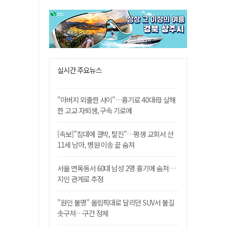
실시간 주요뉴스
"아버지 외출한 사이"…흉기로 40대母 살해
한 고교 자퇴생, 구속 기로에
[속보]"침대에 결박, 탈진"…평생 교회서 산
11세 남아, 병원 이송 끝 숨져
서울 면목동서 60대 남성 2명 흉기에 숨져…
지인 관계로 추정
"원인 불명" 올림픽대로 달리던 SUV서 불길
솟구쳐…구간 정체