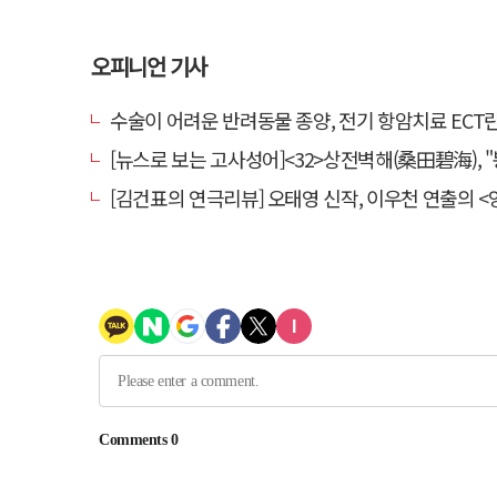
오피니언 기사
수술이 어려운 반려동물 종양, 전기 항암치료 ECT란? [반려동물 건
[뉴스로 보는 고사성어]<32>상전벽해(桑田碧海), "뽕나무밭이 푸른 바다가 되
[김건표의 연극리뷰] 오태영 신작, 이우천 연출의 <양은 양순하다>"국민을 온순한 양으로 길들이는 전체주의적 정치의 