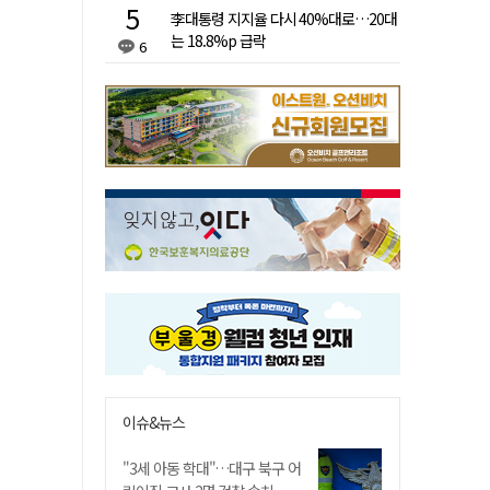
李대통령 지지율 다시 40%대로…20대
는 18.8%p 급락
6
이슈&뉴스
"3세 아동 학대"…대구 북구 어