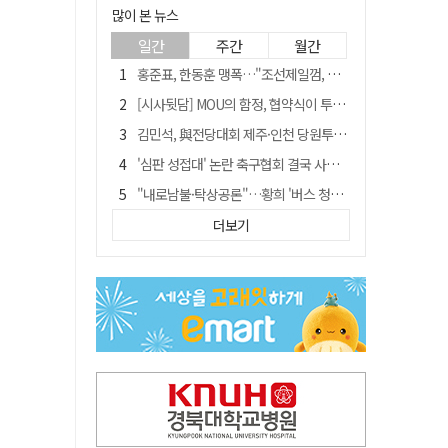
많이 본 뉴스
일간
주간
월간
홍준표, 한동훈 맹폭…"조선제일껌, 권력에 살고 권력에 죽었다"
[시사뒷담] MOU의 함정, 협약식이 투자 확정은 아니긴 해
김민석, 與전당대회 제주·인천 당원투표서 승리…누적 득표는 '초박빙'
'심판 성접대' 논란 축구협회 결국 사과…"깊이 반성, 쇄신하겠다"
"내로남불·탁상공론"…황희 '버스 청년주택' 제안에 與 내부서도 쓴소리
"경로당 통장에 비밀번호가 적혀 있다"…전국 돌며 경로당 13곳 턴 30대 구속
더보기
"침대에 결박, 탈진"…평생 교회서 산 11세 남아, 병원 이송 끝 숨져
예안향교 대성전, '국가지정 보물로 지정'
휠체어 환자 발로 밀어 숨지게 한 70대 간병인…2심도 집행유예
박권현 청도군수, 국무총리에 "청도 물 공급 최대 3만t 늘려달라"