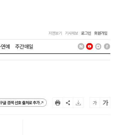
지면보기
기사제보
로그인
회원가입
·연예
주간매일
가
가
구글 검색 선호 출처로 추가