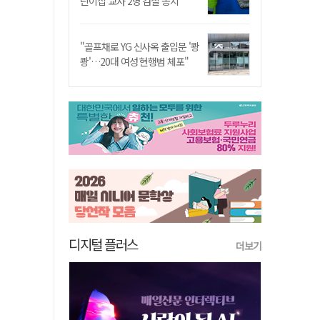
린이집 교사 2명 검찰 송치
"골프채로 YG 신사옥 출입문 '쾅
쾅'…20대 여성 현행범 체포"
디지털 플러스
더보기