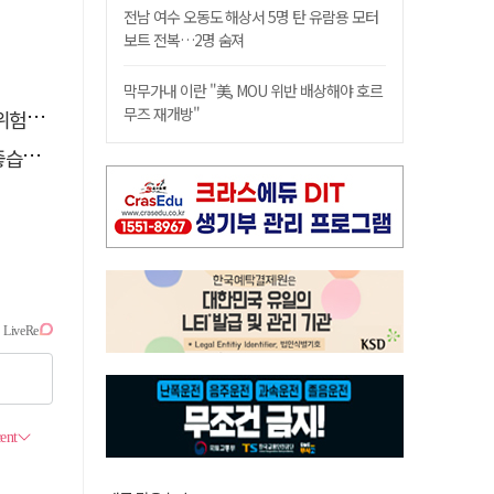
전남 여수 오동도 해상서 5명 탄 유람용 모터
보트 전복…2명 숨져
막무가내 이란 "美, MOU 위반 배상해야 호르
무즈 재개방"
할 때
다.