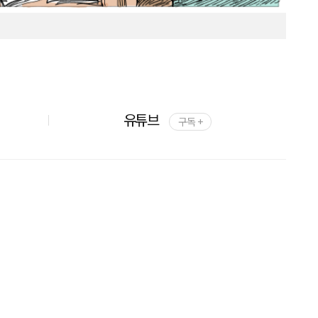
유튜브
구독 +