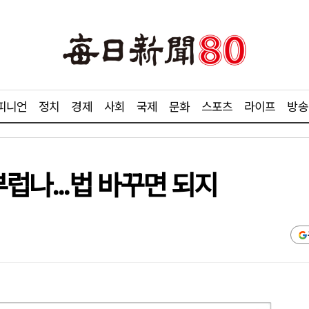
피니언
정치
경제
사회
국제
문화
스포츠
라이프
방송
럽나...법 바꾸면 되지