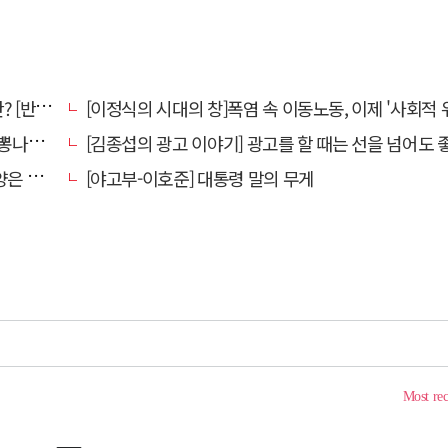
강톡톡]
[이정식의 시대의 창]폭염 속 이동노동, 이제 '사회적 위험 관리'로 전환
었다."
[김종섭의 광고 이야기] 광고를 할 때는 선을 넘어도 좋습니
알레고리"
[야고부-이호준] 대통령 말의 무게