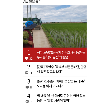
댓글 많은 뉴스
정부 느닷없는 농지 전수조사…농촌 들
쑤시는 '경자유전'의 칼날
32
[단독] 김영수 "국방부 청문준비단, 안규
백 탈영 알고있었다"
11
[농지 전수조사 폐해] '쌀 받고 논 내 준'
도지농 이제 어쩌나?
8
월 매출 9천만원에도 문 닫는 영양 젖소
농장… "일할 사람이 없어"
7