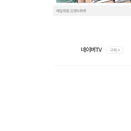
매일희평.김경수화백
네이버TV
구독 +