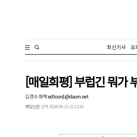
최신기사
오
[매일희평] 부럽긴 뭐가 부
김경수 화백
edtoon1@daum.net
매일신문
입력 2024-06-10 15:12:41