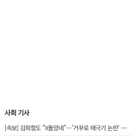
사회 기사
[속보] 김희철도 "X돌았네"…'거꾸로 태극기 논란' 인천시 현수막, 이틀 만에 철거