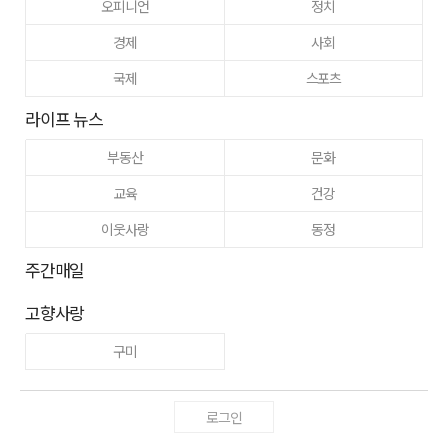
오피니언
정치
경제
사회
국제
스포츠
라이프 뉴스
부동산
문화
교육
건강
이웃사랑
동정
주간매일
고향사랑
구미
로그인