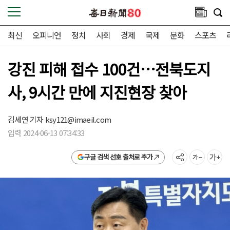
최신
오피니언
정치
사회
경제
국제
문화
스포츠
강진 피해 접수 100건…전북도지
사, 9시간 만에 지진현장 찾아
김세연 기자
ksy121@imaeil.com
입력 2024-06-13 07:34:33
구글 검색 선호 출처로 추가