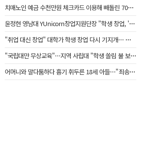
치매노인 예금 수천만원 체크카드 이용해 빼돌린 70대 간병인, 집행유예
윤정현 영남대 YUnicorn창업지원단장 "학생 창업, '팀 빌딩'이 제일 중요"
"취업 대신 창업" 대학가 학생 창업 다시 기지개… 창업자·기업·매출 동반 성장
"국립대만 무상교육"…지역 사립대 "학생 쏠림 불 보듯"
어머니와 말다툼하다 흉기 휘두른 18세 아들…"죄송하지 않나" 묻자 침묵