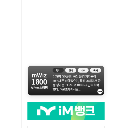
정치
경제
사회
국제
mWiz
이재명 대통령의 국정 운영 지지율이
1800
40%대로 하락했으며, 특히 20대에서 긍
정 평가는 33.9%로 18.8%포인트 하락
AI 뉴스브리핑
했다. 여론조사에서는...
→