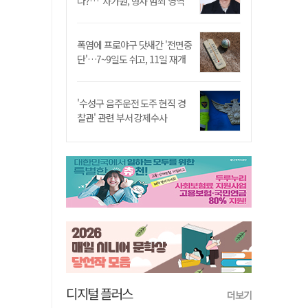
나?…"차가원, 형사 범죄 영역"
폭염에 프로야구 닷새간 '전면중
단'…7~9일도 쉬고, 11일 재개
'수성구 음주운전 도주 현직 경
찰관' 관련 부서 강제수사
디지털 플러스
더보기