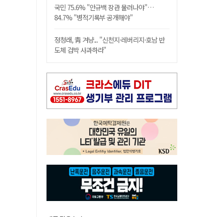
국민 75.6% "안규백 장관 물러나야"…
84.7% "병적기록부 공개해야"
정청래, 靑 겨냥... "신천지·레버리지·호남 반
도체 겁박 사과하라"