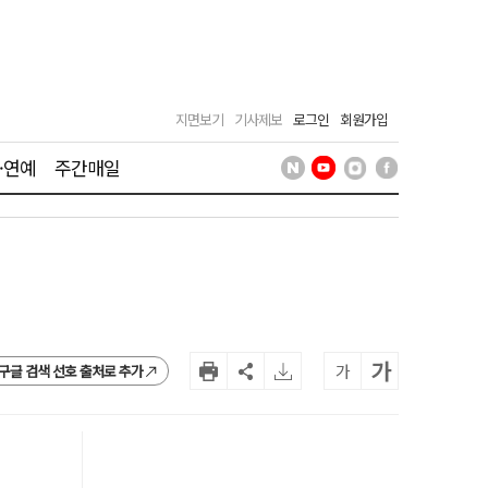
지면보기
기사제보
로그인
회원가입
·연예
주간매일
가
가
구글 검색 선호 출처로 추가