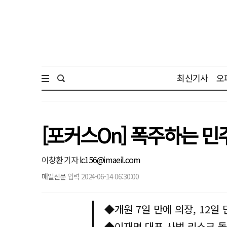
최신기사
오
[포커스On] 폭주하는 민
이창환 기자
lc156@imaeil.com
매일신문
입력 2024-06-14 06:30:00
◆개원 7일 만에 의장, 12일
◆이재명 대표 사법 리스크 돌