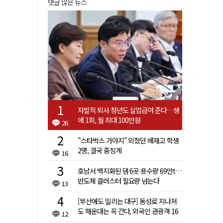
댓글 많은 뉴스
자발적 퇴사 청년도 실업급여 준다…생
애 1회, 월 최대 100만원
26
"스타벅스 가야지" 외쳤던 배재고 학생
2명, 결국 중징계
16
호남서 백지화된 댐 6곳 용수량 69만t…
반도체 클러스터 필요량 넘는다
13
[부산에도 밀리는 대구] 동성로 지나쳐
도 해운대는 꼭 간다, 외국인 관광객 16
12
배 차이