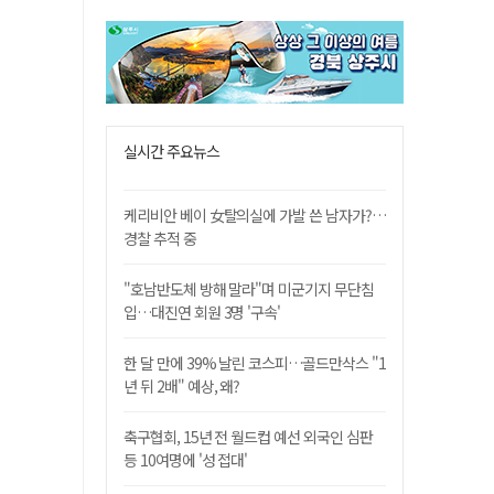
실시간 주요뉴스
케리비안 베이 女탈의실에 가발 쓴 남자가?…
경찰 추적 중
"호남반도체 방해 말라"며 미군기지 무단침
입…대진연 회원 3명 '구속'
한 달 만에 39% 날린 코스피…골드만삭스 "1
년 뒤 2배" 예상, 왜?
축구협회, 15년 전 월드컵 예선 외국인 심판
등 10여명에 '성 접대'