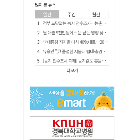
많이 본 뉴스
일간
주간
월간
정부 느닷없는 농지 전수조사…농촌 들쑤시는 '경자유전'의 칼날
월 매출 9천만원에도 문 닫는 영양 젖소농장… "일할 사람이 없어"
李대통령 지지율 다시 40%대로…20대는 18.8%p 급락
유승민 "尹 졸업한 서울대 법대·충암고도 없애야"…李 육사 통합 직격
[농지 전수조사 폐해] 농지값도 흔들리나…"도지 막히면 헐값 매물 나올 수도"
[농지 전수조사 폐해] '쌀 받고 논 내 준' 도지농 이제 어쩌나?
더보기
지역활성화 펀드 9호…포항 AI 데이터센터에 6천억 투입
국민 51.9% "李 대통령 재판 재개 필요하다"
경북 영천시, 9월부터 11월까지 반값 여행 혜택 제공
아쉬운 태클