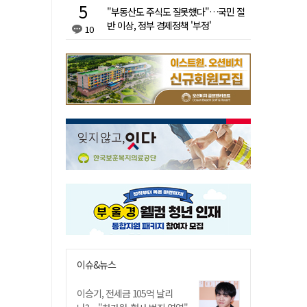
"부동산도 주식도 잘못했다"…국민 절
반 이상, 정부 경제정책 '부정'
10
이슈&뉴스
이승기, 전세금 105억 날리