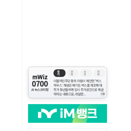
정
경
사
국
치
제
회
제
mWiz
0700
더불어민주당 황희 의원이 제안한 '버스
하우스' 개념은 폐기된 버스를 개조해 대
AI 뉴스브리핑
학가 청년들에게 임시 주거공간으로 제공
→
하자는 내용으로, 네덜란...