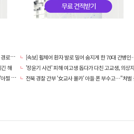
대 구속
[속보] 휠체어 환자 발로 밀어 숨지게 한 70대 간병인…2심도 집행
니긴 해
'장윤기 사건' 피해 여고생 돕다가 다친 고교생, 의상
 사고'
전북 경찰 간부 '女교사 몰카' 아들 폰 부수고…"처벌 못하는 사안" 내부망에