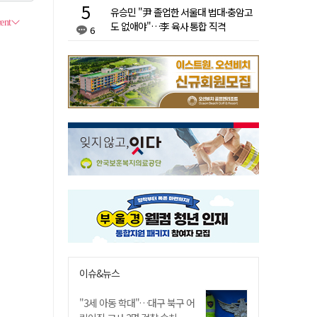
유승민 "尹 졸업한 서울대 법대·충암고
도 없애야"…李 육사 통합 직격
6
이슈&뉴스
"3세 아동 학대"…대구 북구 어