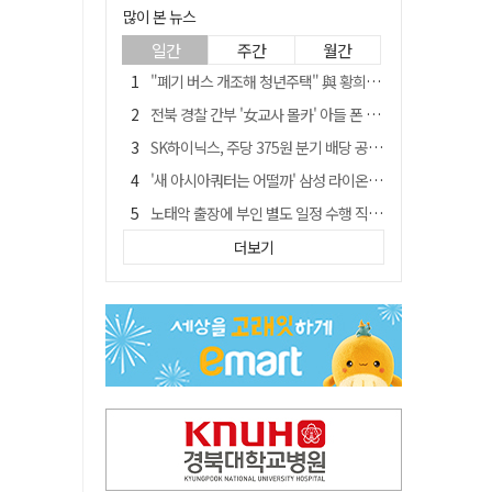
많이 본 뉴스
일간
주간
월간
"폐기 버스 개조해 청년주택" 與 황희…'딸 학비는 年 4200만원'
전북 경찰 간부 '女교사 몰카' 아들 폰 부수고…"처벌 못하는 사안" 내부망에 글
SK하이닉스, 주당 375원 분기 배당 공시…"3분기 중 주주환원 방안 확정"
'새 아시아쿼터는 어떨까' 삼성 라이온즈, 새 얼굴 투수 미야모리 영입
노태악 출장에 부인 별도 일정 수행 직원도…보고서엔 '공식일정 참석'
'외도 의심' 아내 화장실에 묶고 불에 달군 공구로 고문…남편 검거
더보기
박권현 청도군수, '햇빛 연금 사업' 공약 시동걸어
통합 고속철 할인 '반짝 3년'…이후 요금 도로 오른다?
한국 축구, 심판 성접대 경기서 '무패'…당시 올림픽 감독은 홍명보 [영상]
경찰, 9월 초부터 상피제 전격 실시…가족 사건 수사 못해