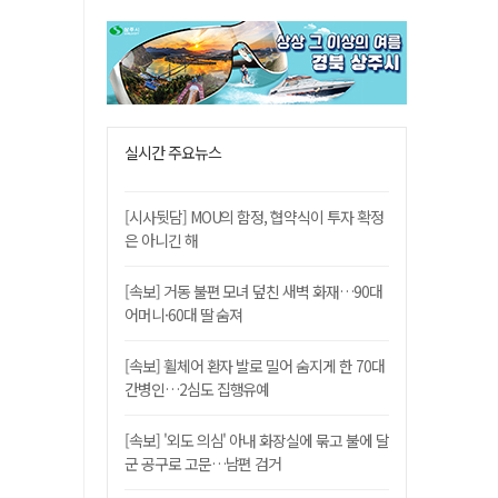
실시간 주요뉴스
[시사뒷담] MOU의 함정, 협약식이 투자 확정
은 아니긴 해
[속보] 거동 불편 모녀 덮친 새벽 화재…90대
어머니·60대 딸 숨져
[속보] 휠체어 환자 발로 밀어 숨지게 한 70대
간병인…2심도 집행유예
[속보] '외도 의심' 아내 화장실에 묶고 불에 달
군 공구로 고문…남편 검거