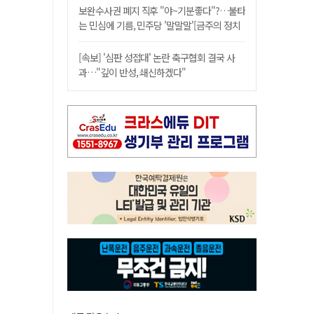
보완수사권 폐지 직후 "야~기분좋다"?…불타
는 민심에 기름, 민주당 '말말말'[금주의 정치
舌전]
[속보] '심판 성접대' 논란 축구협회 결국 사
과…"깊이 반성, 쇄신하겠다"