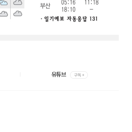
유튜브
구독 +