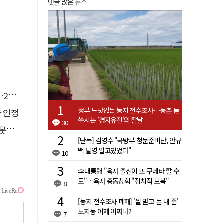
댓글 많은 뉴스
유예
정부 느닷없는 농지 전수조사…농촌 들
자 인정
쑤시는 '경자유전'의 칼날
30
 글
[단독] 김영수 "국방부 청문준비단, 안규
백 탈영 알고있었다"
10
李대통령 "육사 출신이 또 쿠데타 할 수
도"…육사 총동창회 "정치적 보복"
8
[농지 전수조사 폐해] '쌀 받고 논 내 준'
도지농 이제 어쩌나?
7