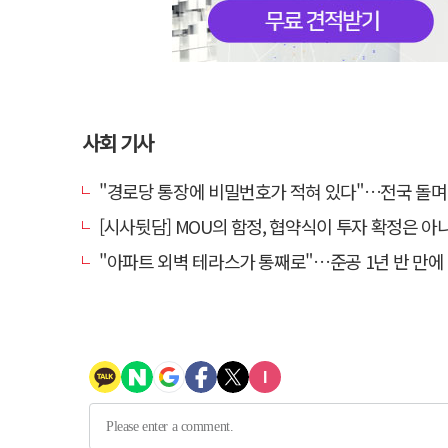
사회 기사
"경로당 통장에 비밀번호가 적혀 있다"…전국 돌며 경로당 13곳 턴 30
[시사뒷담] MOU의 함정, 협약식이 투자 확정은 아
"아파트 외벽 테라스가 통째로"…준공 1년 반 만에 '아찔