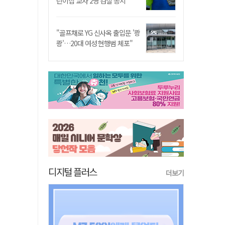
린이집 교사 2명 검찰 송치
"골프채로 YG 신사옥 출입문 '쾅
쾅'…20대 여성 현행범 체포"
디지털 플러스
더보기