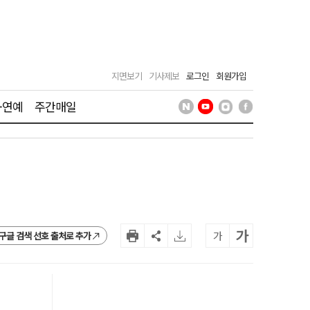
지면보기
기사제보
로그인
회원가입
·연예
주간매일
가
가
구글 검색 선호 출처로 추가