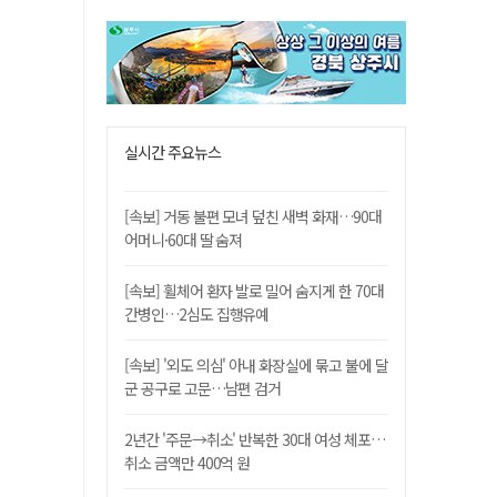
실시간 주요뉴스
[속보] 거동 불편 모녀 덮친 새벽 화재…90대
어머니·60대 딸 숨져
[속보] 휠체어 환자 발로 밀어 숨지게 한 70대
간병인…2심도 집행유예
[속보] '외도 의심' 아내 화장실에 묶고 불에 달
군 공구로 고문…남편 검거
2년간 '주문→취소' 반복한 30대 여성 체포…
취소 금액만 400억 원