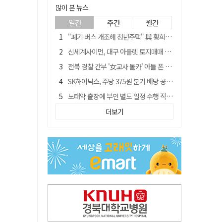
많이 본 뉴스
일간
주간
월간
"폐기 버스 개조해 청년주택" 與 황희…'딸 학비는 年 4200만원'
신세계사이먼, 대구 아울렛 토지매매 계약 체결… 사업 본궤도
전북 경찰 간부 '女교사 몰카' 아들 폰 부수고…"처벌 못하는 사안" 내부망에 글
SK하이닉스, 주당 375원 분기 배당 공시…"3분기 중 주주환원 방안 확정"
노태악 출장에 부인 별도 일정 수행 직원도…보고서엔 '공식일정 참석'
'새 아시아쿼터는 어떨까' 삼성 라이온즈, 새 얼굴 투수 미야모리 영입
더보기
'외도 의심' 아내 화장실에 묶고 불에 달군 공구로 고문…남편 검거
박권현 청도군수, '햇빛 연금 사업' 공약 시동걸어
통합 고속철 할인 '반짝 3년'…이후 요금 도로 오른다?
"골프채로 YG 신사옥 출입문 '쾅쾅'…20대 여성 현행범 체포"[영상]