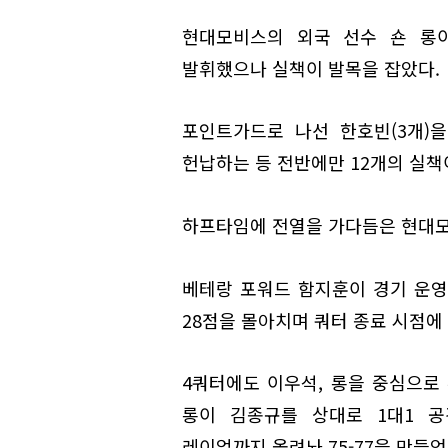
현대모비스의 외국 선수 숀 롱이
발휘했으나 실책이 발목을 잡았다.
포인트가드로 나선 한호빈(3개)
헌납하는 등 전반에만 12개의 실책
하프타임에 전열을 가다듬은 현대모
베테랑 포워드 함지훈이 경기 운
28점을 몰아치며 쿼터 종료 시점에 
4쿼터에도 이우석, 롱을 중심으로 
롱이 김종규를 상대로 1대1 
레이업까지 올려놔 75-77을 만들었