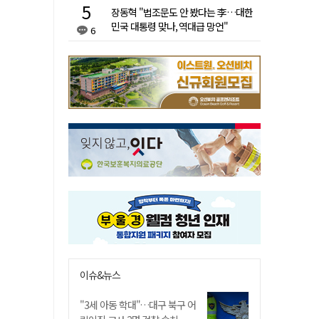
장동혁 "법조문도 안 봤다는 李…대한
민국 대통령 맞나, 역대급 망언"
6
이슈&뉴스
"3세 아동 학대"…대구 북구 어