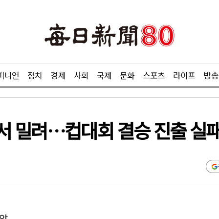
피니언
정치
경제
사회
국제
문화
스포츠
라이프
방송
서 밀려…컵대회 결승 진출 실
제압