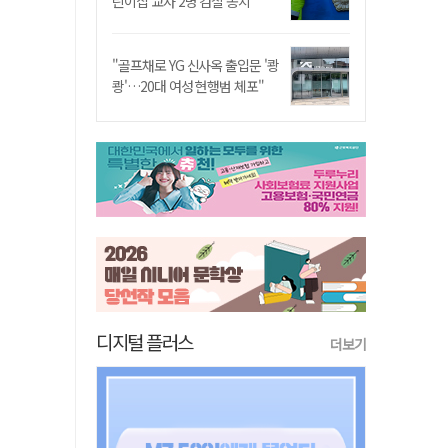
린이집 교사 2명 검찰 송치
"골프채로 YG 신사옥 출입문 '쾅
쾅'…20대 여성 현행범 체포"
디지털 플러스
더보기