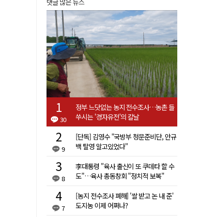
댓글 많은 뉴스
정부 느닷없는 농지 전수조사…농촌 들
쑤시는 '경자유전'의 칼날
30
[단독] 김영수 "국방부 청문준비단, 안규
백 탈영 알고있었다"
9
李대통령 "육사 출신이 또 쿠데타 할 수
도"…육사 총동창회 "정치적 보복"
8
[농지 전수조사 폐해] '쌀 받고 논 내 준'
도지농 이제 어쩌나?
7