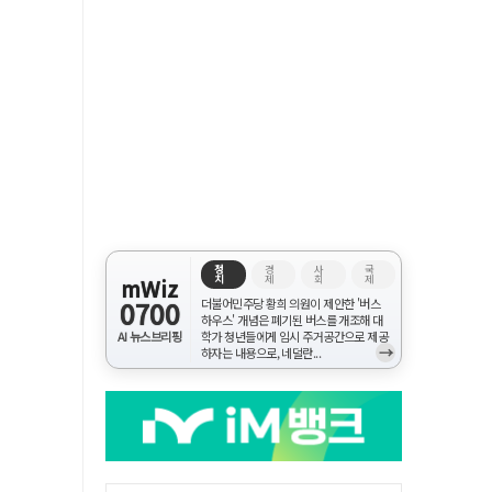
정
경
사
국
치
제
회
제
mWiz
0700
더불어민주당 황희 의원이 제안한 '버스
하우스' 개념은 폐기된 버스를 개조해 대
AI 뉴스브리핑
학가 청년들에게 임시 주거공간으로 제공
→
하자는 내용으로, 네덜란...