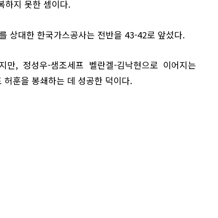
극복하지 못한 셈이다.
를 상대한 한국가스공사는 전반을 43-42로 앞섰다.
렸지만, 정성우-샘조세프 벨란겔-김낙현으로 이어지는
 허훈을 봉쇄하는 데 성공한 덕이다.