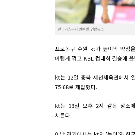
한국가스공사 벨란겔. 연합뉴스
프로농구 수원 kt가 높이의 약점
어렵게 꺾고 KBL 컵대회 결승에 올
kt는 12일 충북 제천체육관에서 
75-68로 제압했다.
kt는 13일 오후 2시 같은 장
치른다.
이날 경기에서는 kt의 '높이'와 한