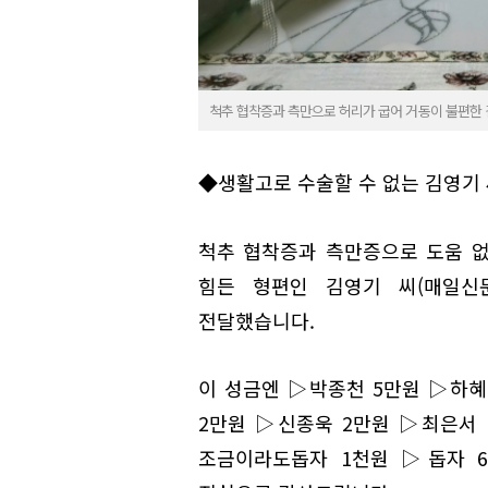
척추 협착증과 측만으로 허리가 굽어 거동이 불편한 김
◆생활고로 수술할 수 없는 김영기 씨
척추 협착증과 측만증으로 도움 
힘든 형편인 김영기 씨(매일신문 
전달했습니다.
이 성금엔 ▷박종천 5만원 ▷하혜
2만원 ▷신종욱 2만원 ▷최은서 
조금이라도돕자 1천원 ▷돕자 6