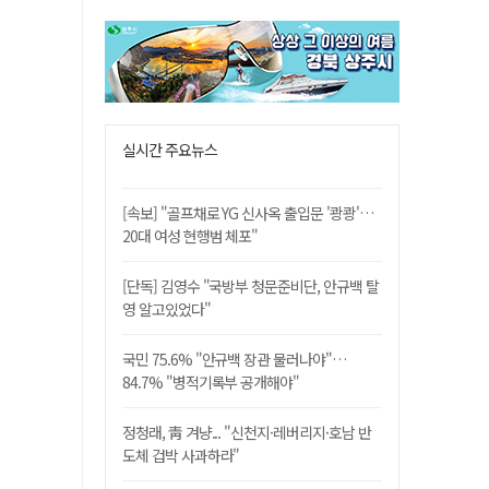
실시간 주요뉴스
[속보] "골프채로 YG 신사옥 출입문 '쾅쾅'…
20대 여성 현행범 체포"
[단독] 김영수 "국방부 청문준비단, 안규백 탈
영 알고있었다"
국민 75.6% "안규백 장관 물러나야"…
84.7% "병적기록부 공개해야"
정청래, 靑 겨냥... "신천지·레버리지·호남 반
도체 겁박 사과하라"