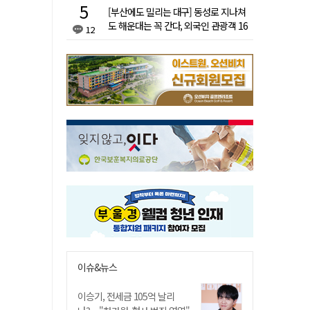
[부산에도 밀리는 대구] 동성로 지나쳐
도 해운대는 꼭 간다, 외국인 관광객 16
12
배 차이
이슈&뉴스
이승기, 전세금 105억 날리