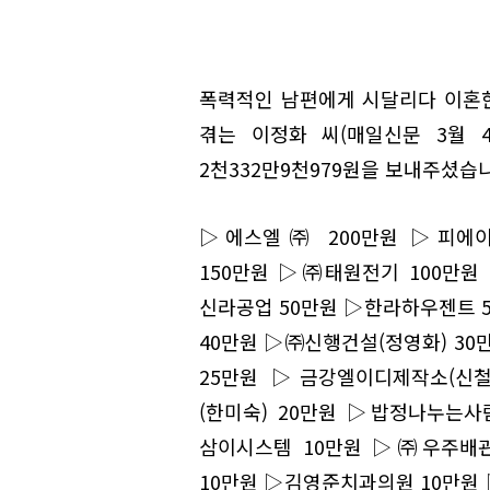
폭력적인 남편에게 시달리다 이혼한
겪는 이정화 씨(매일신문 3월 4
2천332만9천979원을 보내주셨습
▷에스엘㈜ 200만원 ▷피에이
150만원 ▷㈜태원전기 100만원
신라공업 50만원 ▷한라하우젠트 
40만원 ▷㈜신행건설(정영화) 3
25만원 ▷금강엘이디제작소(신철
(한미숙) 20만원 ▷밥정나누는사
삼이시스템 10만원 ▷㈜우주배관
10만원 ▷김영준치과의원 10만