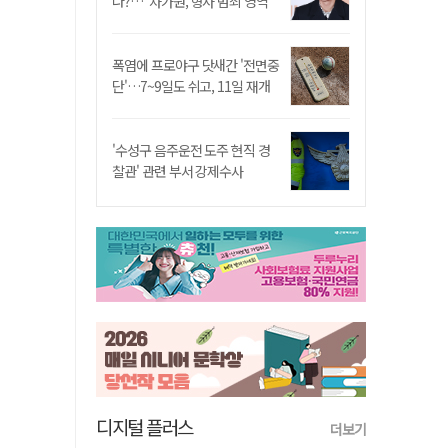
나?…"차가원, 형사 범죄 영역"
폭염에 프로야구 닷새간 '전면중
단'…7~9일도 쉬고, 11일 재개
'수성구 음주운전 도주 현직 경
찰관' 관련 부서 강제수사
디지털 플러스
더보기