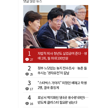
댓글 많은 뉴스
자발적 퇴사 청년도 실업급여 준다…생
애 1회, 월 최대 100만원
27
정부 느닷없는 농지 전수조사…농촌 들
쑤시는 '경자유전'의 칼날
25
"스타벅스 가야지" 외쳤던 배재고 학생
2명, 결국 중징계
17
호남서 백지화된 댐 6곳 용수량 69만t…
반도체 클러스터 필요량 넘는다
16