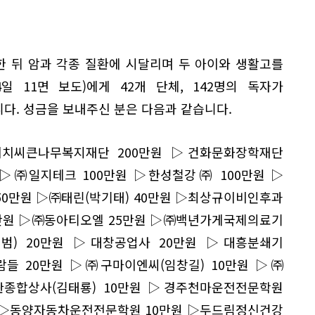
 뒤 암과 각종 질환에 시달리며 두 아이와 생활고를
일 11면 보도)에게 42개 단체, 142명의 독자가
니다. 성금을 보내주신 분은 다음과 같습니다.
치씨큰나무복지재단 200만원 ▷건화문화장학재단
 ▷㈜일지테크 100만원 ▷한성철강㈜ 100만원 ▷
50만원 ▷㈜태린(박기태) 40만원 ▷최상규이비인후과
0만원 ▷㈜동아티오엘 25만원 ▷㈜백년가게국제의료기
범) 20만원 ▷대창공업사 20만원 ▷대흥분쇄기
람들 20만원 ▷㈜구마이엔씨(임창길) 10만원 ▷㈜
종합상사(김태룡) 10만원 ▷경주천마운전전문학원
원 ▷동양자동차운전전문학원 10만원 ▷두드림정신건강