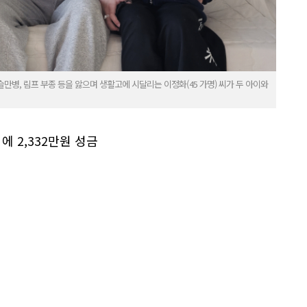
만병, 림프 부종 등을 앓으며 생활고에 시달리는 이정화(45 가명) 씨가 두 아이와
에 2,332만원 성금