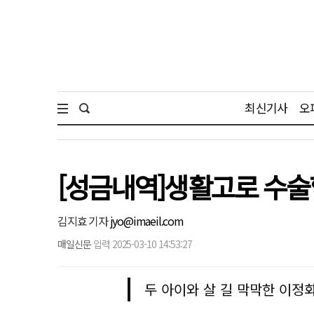
최신기사
오
[성금내역]생활고로 수술할
김지효 기자
jyo@imaeil.com
매일신문
입력 2025-03-10 14:53:27
두 아이와 살 길 막막한 이정화