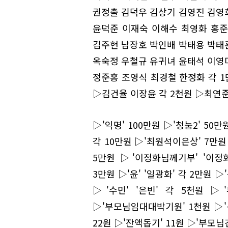
권정출 김덕우 김상기 김영진 김영
윤덕준 이재숙 이해수 최영화 홍준
김주현 남장호 박인배 박태용 박태
옥숙정 우철규 유귀녀 윤태석 이영
정준홍 조영식 최경철 한정화 각 1
▷김건율 이장윤 각 2천원 ▷최연준
▷'익명' 100만원 ▷'청눔2' 50
각 10만원 ▷'최원석이은상' 7만원
5만원 ▷'이정화님께기부' '이정
3만원 ▷'윤' '일광화' 각 2만원 ▷
▷'수민' '은빈' 각 5천원 ▷
▷'부모님임대대박기원' 1천원 ▷'돕기
22원 ▷'잔액돕기' 11원 ▷'부모