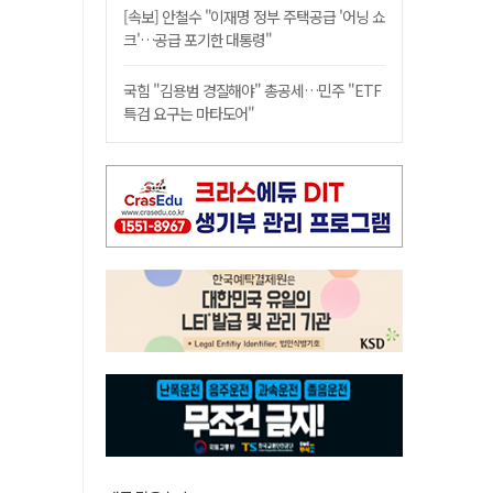
[속보] 안철수 "이재명 정부 주택공급 '어닝 쇼
크'…공급 포기한 대통령"
국힘 "김용범 경질해야" 총공세…민주 "ETF
특검 요구는 마타도어"