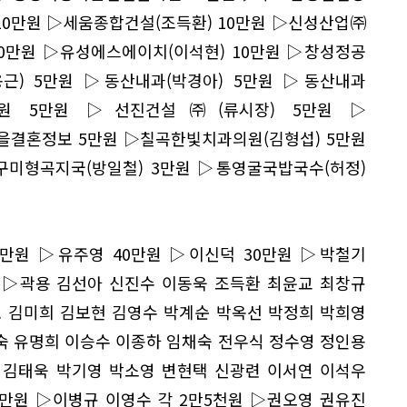
 10만원 ▷세움종합건설(조득환) 10만원 ▷신성산업㈜
10만원 ▷유성에스에이치(이석현) 10만원 ▷창성정공
용근) 5만원 ▷동산내과(박경아) 5만원 ▷동산내과
경원 5만원 ▷선진건설㈜(류시장) 5만원 ▷
을결혼정보 5만원 ▷칠곡한빛치과의원(김형섭) 5만원
미형곡지국(방일철) 3만원 ▷통영굴국밥국수(허정)
0만원 ▷유주영 40만원 ▷이신덕 30만원 ▷박철기
원 ▷곽용 김선아 신진수 이동욱 조득환 최윤교 최창규
호 김미희 김보현 김영수 박계순 박옥선 박정희 박희영
숙 유명희 이승수 이종하 임채숙 전우식 정수영 정인용
▷김태욱 박기영 박소영 변현택 신광련 이서연 이석우
3만원 ▷이병규 이영수 각 2만5천원 ▷권오영 권유진