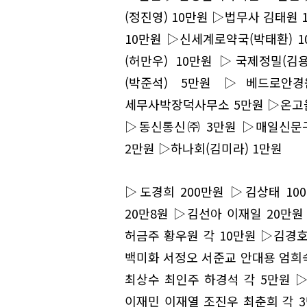
(정진영) 10만원 ▷법무사 김태원
10만원 ▷신세계로약국(박태환) 
(허만우) 10만원 ▷국제정밀(김
(박준석) 5만원 ▷베드로안
세무사박장덕사무소 5만원 ▷온고
▷동신통신㈜ 3만원 ▷매일신문구
2만원 ▷하나회(김미라) 1만원
▷도경희 200만원 ▷김상태 10
20만8원 ▷김선아 이재일 20만
허금주 황우원 각 10만원 ▷김경
백미화 서정오 서준교 안대용 엄희
최상수 최인주 하경석 각 5만원 
이재민 이재열 조진우 최춘희 각 