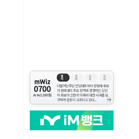
정
경
사
국
치
제
회
제
mWiz
0700
더불어민주당 전당대회에서 정청래 후보
가 청와대의 주요 정책과 경쟁자인 김민
AI 뉴스브리핑
석 후보의 신천지 의혹에 대한 사과를 요
→
구하며 갈등이 고조되고 있다...