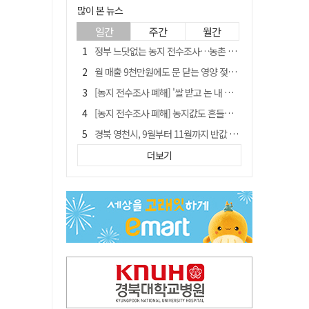
많이 본 뉴스
일간
주간
월간
정부 느닷없는 농지 전수조사…농촌 들쑤시는 '경자유전'의 칼날
월 매출 9천만원에도 문 닫는 영양 젖소농장… "일할 사람이 없어"
[농지 전수조사 폐해] '쌀 받고 논 내 준' 도지농 이제 어쩌나?
[농지 전수조사 폐해] 농지값도 흔들리나…"도지 막히면 헐값 매물 나올 수도"
경북 영천시, 9월부터 11월까지 반값 여행 혜택 제공
'솔리다임 IPO 추진설' SK하이닉스, 주가 9% 급락
더보기
국민 51.9% "李 대통령 재판 재개 필요하다"
[농지 전수조사 폐해] 실경작농·청년농 부담도 커진다
아쉬운 태클
김주수 전 의성군수 공덕비 결국 철거… 문화재법 위반 원상복구