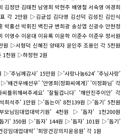
희 김정만 김태천 남영희 박현주 배영철 서숙영 여경희
표 각 2만원 ▷김균섭 김다영 김선덕 김성진 김인식
훈 박홍선 박휘진 백진규 변희광 송상엽 신광수 안현정
미 이영수 이운대 이유록 이윤학 이준수 이준우 정서원
만원 ▷서형덕 신혜진 양태자 윤인주 조용인 각 5천원
 1천원 ▷하정현 2원
만원 ▷'주님께감사' 15만원 ▷'사랑나눔624' '주님사랑'
 ▷'배건우배선우' '안영희(정화씨에게)' '이정화님' 각
화씨를위해써주세요' '잘될겁니다' '해만진주이안' 각
'석희석주' 1만원 ▷'돕는이' 8천139원 ▷'돕기' 5천원
'부모님임대업대박기원' 4천원 ▷'돕자' 1천200원
' 350원 ▷'돕자' 144원 ▷'돕자' 101원 ▷'돕기'
님건강임대업대박' '희망건강의지운응원' 각 1원