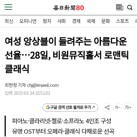
최신
오피니언
정치
사회
경제
국제
문화
스포츠
여성 앙상블이 들려주는 아름다운
선율…28일, 비원뮤직홀서 로맨틱
클래식
최현정 기자
chj@imaeil.com
입력 2025-03-24 15:51:01
구글 검색 선호 출처로 추가
피아노·클라리넷·첼로·소프라노 4인조 구성
유명 OST부터 오페라·클래식 다채로운 선곡