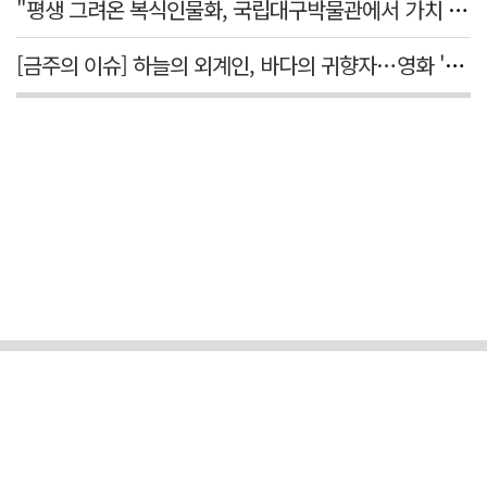
"평생 그려온 복식인물화, 국립대구박물관에서 가치 있게 활용되길"
[금주의 이슈] 하늘의 외계인, 바다의 귀향자…영화 '호프'와 '오디세이'