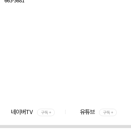
네이버TV
유튜브
구독 +
구독 +