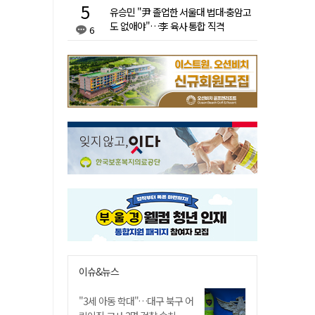
유승민 "尹 졸업한 서울대 법대·충암고
도 없애야"…李 육사 통합 직격
6
이슈&뉴스
"3세 아동 학대"…대구 북구 어