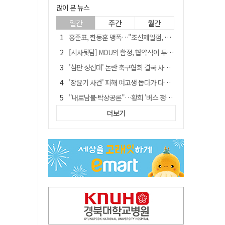
많이 본 뉴스
일간
주간
월간
홍준표, 한동훈 맹폭…"조선제일껌, 권력에 살고 권력에 죽었다"
[시사뒷담] MOU의 함정, 협약식이 투자 확정은 아니긴 해
'심판 성접대' 논란 축구협회 결국 사과…"깊이 반성, 쇄신하겠다"
'장윤기 사건' 피해 여고생 돕다가 다친 고교생, 의상자 인정
"내로남불·탁상공론"…황희 '버스 청년주택' 제안에 與 내부서도 쓴소리
"경로당 통장에 비밀번호가 적혀 있다"…전국 돌며 경로당 13곳 턴 30대 구속
더보기
휠체어 환자 발로 밀어 숨지게 한 70대 간병인…2심도 집행유예
예안향교 대성전, '국가지정 보물로 지정'
"침대에 결박, 탈진"…평생 교회서 산 11세 남아, 병원 이송 끝 숨져
거동 불편 모녀 덮친 새벽 화재…90대 어머니·60대 딸 숨져