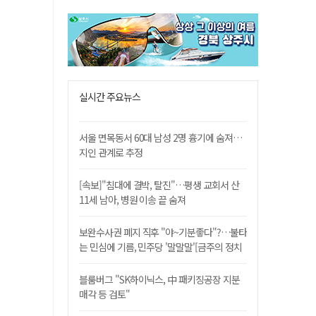
실시간 주요뉴스
서울 면목동서 60대 남성 2명 흉기에 숨져…
지인 관계로 추정
[속보]"침대에 결박, 탈진"…평생 교회서 산
11세 남아, 병원 이송 끝 숨져
보완수사권 폐지 직후 "야~기분좋다"?…불타
는 민심에 기름, 민주당 '말말말'[금주의 정치
舌전]
블룸버그 "SK하이닉스, 中 패키징공장 지분
매각 등 검토"