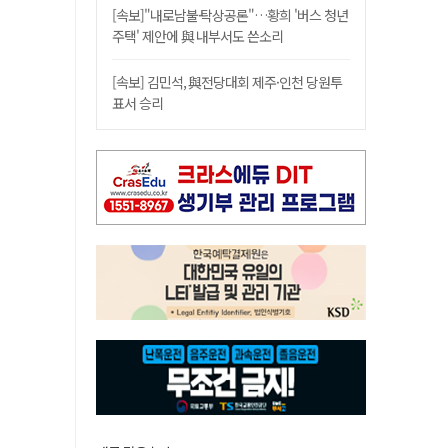
[속보]"내로남불·탁상공론"…황희 '버스 청년
주택' 제안에 與 내부서도 쓴소리
[속보] 김민석, 與전당대회 제주·인천 당원투
표서 승리