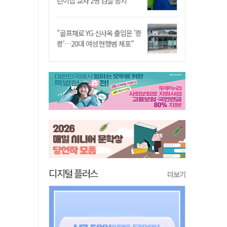
린이집 교사 2명 검찰 송치
"골프채로 YG 신사옥 출입문 '쾅
쾅'…20대 여성 현행범 체포"
디지털 플러스
더보기