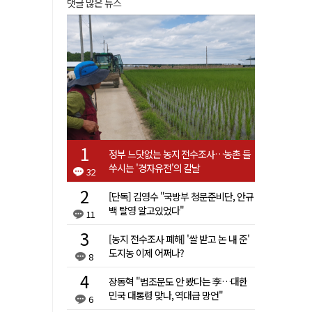
댓글 많은 뉴스
정부 느닷없는 농지 전수조사…농촌 들
쑤시는 '경자유전'의 칼날
32
[단독] 김영수 "국방부 청문준비단, 안규
백 탈영 알고있었다"
11
[농지 전수조사 폐해] '쌀 받고 논 내 준'
도지농 이제 어쩌나?
8
장동혁 "법조문도 안 봤다는 李…대한
민국 대통령 맞나, 역대급 망언"
6