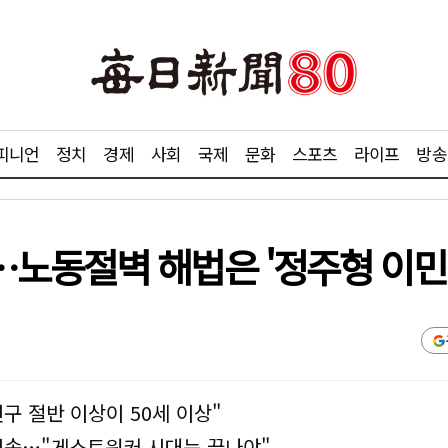
피니언
정치
경제
사회
국제
문화
스포츠
라이프
방송
노동절벽 해법은 '정주형 이민
인구 절반 이상이 50세 이상"
지속…"게스트워커 시대는 끝나야"