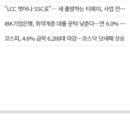
"LCC 벗어나 SSC로"… 새 출발하는 티웨이, 사업 전략 발표
IBK기업은행, 취약계층 대출 문턱 낮춘다…연 6.0% 'i-ONE 햇살론 특례보증' 비대면 출시
코스피, 4.6% 급락 6,200대 마감…코스닥 닷새째 상승