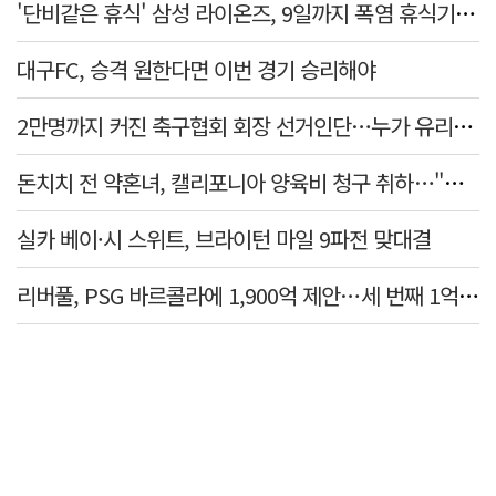
'단비같은 휴식' 삼성 라이온즈, 9일까지 폭염 휴식기에 재정비
대구FC, 승격 원한다면 이번 경기 승리해야
2만명까지 커진 축구협회 회장 선거인단…누가 유리할까
돈치치 전 약혼녀, 캘리포니아 양육비 청구 취하…"합의로 해결"
실카 베이·시 스위트, 브라이턴 마일 9파전 맞대결
리버풀, PSG 바르콜라에 1,900억 제안…세 번째 1억 파운드 영입 추진