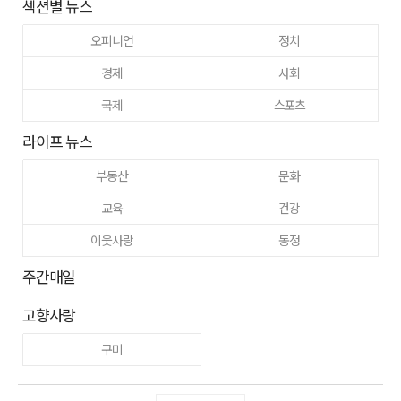
섹션별 뉴스
오피니언
정치
경제
사회
국제
스포츠
라이프 뉴스
부동산
문화
교육
건강
이웃사랑
동정
주간매일
고향사랑
구미