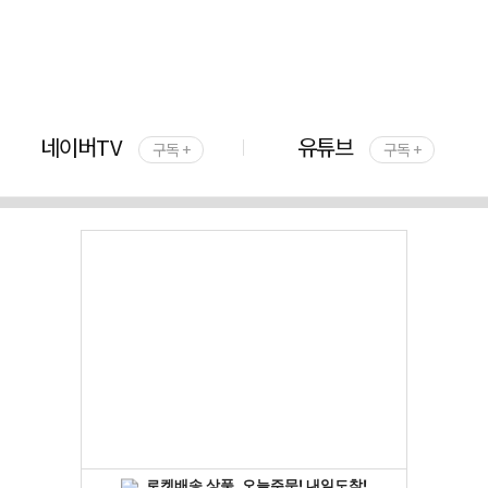
네이버TV
유튜브
구독 +
구독 +