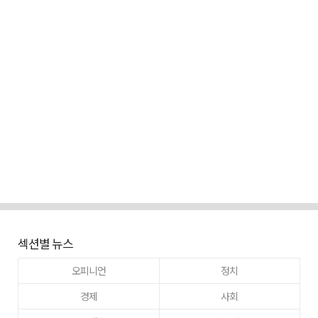
섹션별 뉴스
오피니언
정치
경제
사회