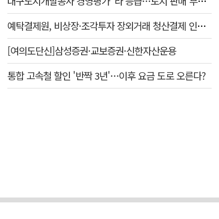
대구도시개발공사 경영평가 '라'등급…토지 판매 부진에 1년 만에 두 단계 '뚝'
예탁결제원, 비상장·조각투자 장외거래 청산결제 인프라 구축 착수…연내 가동
[여의도단신]삼성증권·교보증권·신한자산운용
통합 고속철 할인 '반짝 3년'…이후 요금 도로 오른다?