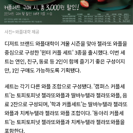
사진= 와플대학 제공
디저트 브랜드 와플대학이 겨울 시즌을 맞아 젤라또 와플을
중심으로 구성한 '윈터 커플 세트' 3종을 출시했다. 이번 세
트는 연인, 친구, 동료 등 2인이 함께 즐기기 좋은 구성이지
만, 1인 구매도 가능하도록 기획됐다.
세트는 각기 다른 와플 조합으로 구성됐다. '캠퍼스 커플세
트'는 토피토피넛 젤라또와플과 딸바누텔라 젤라또와플, 음
료 2잔으로 구성되며, '학과 커플세트'는 딸바누텔라 젤라또
와플과 치케누텔라 젤라또 와플 조합이다. '동아리 커플세
트'는 토피토피넛 젤라또와플과 치케누텔라 젤라또와플을
포함한다.