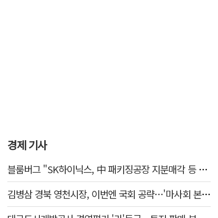
경제 기사
블룸버그 "SK하이닉스, 中 패키징공장 지분매각 등 검토"
김병삼 경북 영천시장, 이번엔 국회 공략…'마사회 본사 이전·광역교통망 확충' 요청