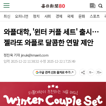
최신
오피니언
정치
사회
경제
국제
문화
스포츠
와플대학, '윈터 커플 세트' 출시…
젤라또 와플로 달콤한 연말 제안
정진욱 기자
jinuk@imaeil.com
입력 2025-12-22 11:38:32 수정 2025-12-22 17:25:49
구글 검색 선호 출처로 추가