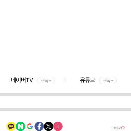
네이버TV
유튜브
구독 +
구독 +