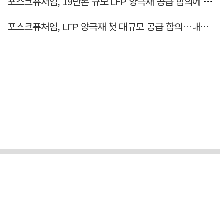
포스코퓨처엠, 19만톤 규모 LFP 양극재 공급 합의에 3%대 강세
포스코퓨처엠, LFP 양극재 첫 대규모 공급 합의…내년부터 6년간 19만t