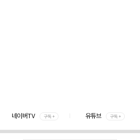
네이버TV
유튜브
구독 +
구독 +