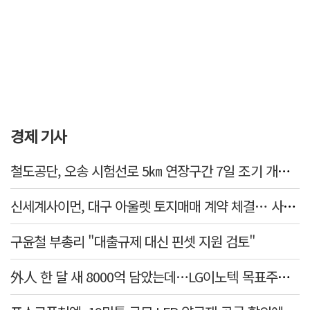
경제 기사
철도공단, 오송 시험선로 5㎞ 연장구간 7일 조기 개통…LA 메트로 사업 지원
신세계사이먼, 대구 아울렛 토지매매 계약 체결… 사업 본궤도
구윤철 부총리 "대출규제 대신 핀셋 지원 검토"
外人 한 달 새 8000억 담았는데…LG이노텍 목표주가는 왜 엇갈릴까