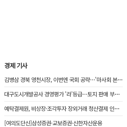
경제 기사
김병삼 경북 영천시장, 이번엔 국회 공략…'마사회 본사 이전·광역교통망 확충' 요청
대구도시개발공사 경영평가 '라'등급…토지 판매 부진에 1년 만에 두 단계 '뚝'
예탁결제원, 비상장·조각투자 장외거래 청산결제 인프라 구축 착수…연내 가동
[여의도단신]삼성증권·교보증권·신한자산운용