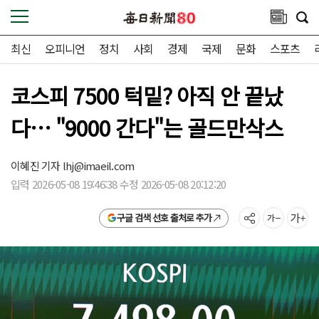
최신
오피니언
정치
사회
경제
국제
문화
스포츠
코스피 7500 턱밑? 아직 안 끝났
다… "9000 간다"는 골드만삭스
이혜진 기자
lhj@imaeil.com
입력 2026-05-08 19:46:38 수정 2026-05-08 20:12:20
구글 검색 선호 출처로 추가