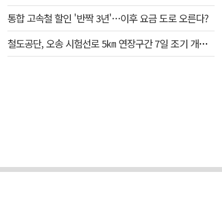
통합 고속철 할인 '반짝 3년'…이후 요금 도로 오른다?
철도공단, 오송 시험선로 5㎞ 연장구간 7일 조기 개통…LA 메트로 사업 지원