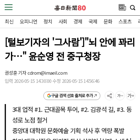
최신
오피니언
정치
사회
경제
국제
문화
스포츠
[털보기자의 '그사람']"뇌 안에 꽈리
가…" 윤순영 전 중구청장
권성훈 기자
cdrom@imaeil.com
입력 2026-05-15 14:30:00 수정 2026-05-15 14:56:46
구글 검색 선호 출처로 추가
3대 업적 #1. 근대골목 투어, #2. 김광석 길, #3. 동
성로 노점 철거
중앙대 대학원 문화예술 기획 석사 후 역량 폭발