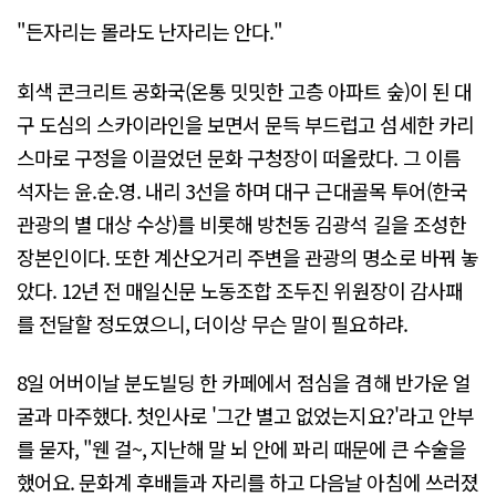
"든자리는 몰라도 난자리는 안다."
회색 콘크리트 공화국(온통 밋밋한 고층 아파트 숲)이 된 대
구 도심의 스카이라인을 보면서 문득 부드럽고 섬세한 카리
스마로 구정을 이끌었던 문화 구청장이 떠올랐다. 그 이름
석자는 윤.순.영. 내리 3선을 하며 대구 근대골목 투어(한국
관광의 별 대상 수상)를 비롯해 방천동 김광석 길을 조성한
장본인이다. 또한 계산오거리 주변을 관광의 명소로 바꿔 놓
았다. 12년 전 매일신문 노동조합 조두진 위원장이 감사패
를 전달할 정도였으니, 더이상 무슨 말이 필요하랴.
8일 어버이날 분도빌딩 한 카페에서 점심을 겸해 반가운 얼
굴과 마주했다. 첫인사로 '그간 별고 없었는지요?'라고 안부
를 묻자, "웬 걸~, 지난해 말 뇌 안에 꽈리 때문에 큰 수술을
했어요. 문화계 후배들과 자리를 하고 다음날 아침에 쓰러졌