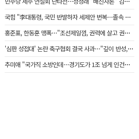
민주당 제주 연설회 난타전…정청래 "배신자론" 김민석 "관리 무능"
국힘 "李대통령, 국민 반발하자 세제안 번복…졸속 국정 즉각 중단"
홍준표, 한동훈 맹폭…"조선제일껌, 권력에 살고 권력에 죽었다"
'심판 성접대' 논란 축구협회 결국 사과…"깊이 반성, 쇄신하겠다"
추미애 "국가직 소방인데…경기도가 1조 넘게 인건비 대납"