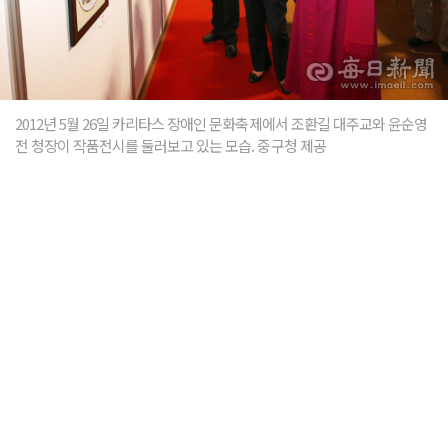
2012년 5월 26일 카리타스 장애인 문화축제에서 조환길 대주교와 윤순영
전 청장이 작품전시를 둘러보고 있는 모습. 중구청 제공