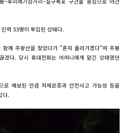
주봉~후리메기삼거리~칠구폭포 구간을 중심으로 야간
 인력 53명이 투입된 상태다.
와 함께 주왕산을 찾았다가 "혼자 올라가겠다"며 주봉
 끊겼다. 당시 휴대전화는 어머니에게 맡긴 상태였던
것으로 예보된 만큼 저체온증과 안전사고 가능성 등을
있다.