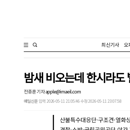
최신기사
오
밤새 비오는데 한시라도 
전종훈 기자
apple@imaeil.com
매일신문
입력 2026-05-11 21:05:46 수정 2026-05-11 23:07:58
산불특수대응단·구조견·열화상
경찰·소방·국립공원공단 야간