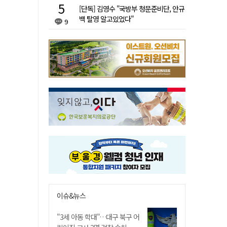
[단독] 김영수 "국방부 청문준비단, 안규
백 탈영 알고있었다"
9
이슈&뉴스
"3세 아동 학대"…대구 북구 어