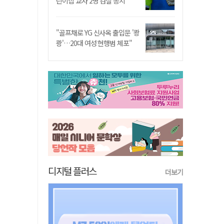
린이집 교사 2명 검찰 송치
"골프채로 YG 신사옥 출입문 '쾅
쾅'…20대 여성 현행범 체포"
디지털 플러스
더보기