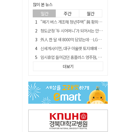
많이 본 뉴스
일간
주간
월간
"폐기 버스 개조해 청년주택" 與 황희…'딸 학비는 年 4200만원'
청도군정 '두 시어머니'가 되어서는 안된다
外人 한 달 새 8000억 담았는데…LG이노텍 목표주가는 왜 엇갈릴까
신세계사이먼, 대구 아울렛 토지매매 계약 체결… 사업 본궤도
임시휴업 들어갔던 홈플러스 영주점, 7일 영업 재개…지하 1층만 운영
SK하이닉스, 주당 375원 분기 배당 공시…"3분기 중 주주환원 방안 확정"
더보기
이의준 전 경북도 새마을봉사과장, 제28대 울릉군 부군수 취임
"상법개정해도 주주가 '봉'"…하이닉스 솔리다임 상장설에 술렁[개미와글와글]
전북 경찰 간부 '女교사 몰카' 아들 폰 부수고…"처벌 못하는 사안" 내부망에 글
노태악 출장에 부인 별도 일정 수행 직원도…보고서엔 '공식일정 참석'