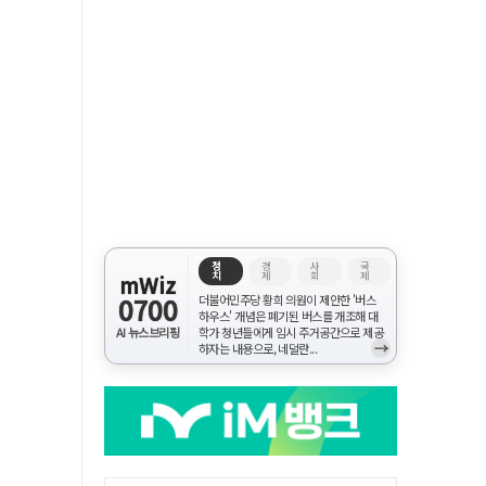
정
경
사
국
치
제
회
제
mWiz
0700
더불어민주당 황희 의원이 제안한 '버스
하우스' 개념은 폐기된 버스를 개조해 대
AI 뉴스브리핑
학가 청년들에게 임시 주거공간으로 제공
→
하자는 내용으로, 네덜란...