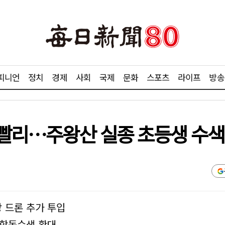
피니언
정치
경제
사회
국제
문화
스포츠
라이프
방송
빨리…주왕산 실종 초등생 수색
 드론 추가 투입
 합동수색 확대