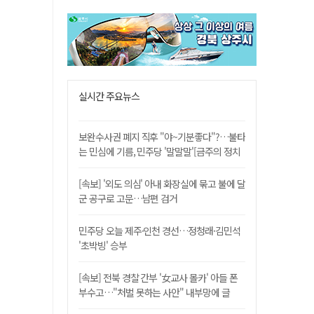
실시간 주요뉴스
보완수사권 폐지 직후 "야~기분좋다"?…불타
는 민심에 기름, 민주당 '말말말'[금주의 정치
舌전]
[속보] '외도 의심' 아내 화장실에 묶고 불에 달
군 공구로 고문…남편 검거
민주당 오늘 제주·인천 경선…정청래·김민석
'초박빙' 승부
[속보] 전북 경찰 간부 '女교사 몰카' 아들 폰
부수고…"처벌 못하는 사안" 내부망에 글