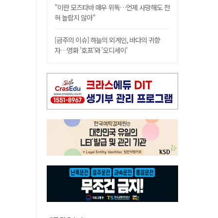
"이란 모즈타바 매우 위독…언제 사망해도 전
혀 놀랍지 않아"
[금주의 이슈] 하늘의 외계인, 바다의 귀향
자…영화 '호프'와 '오디세이'