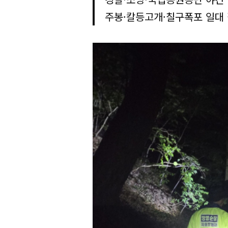
주봉·칼등고개·칠구폭포 일대