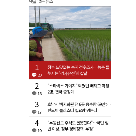
댓글 많은 뉴스
정부 느닷없는 농지 전수조사…농촌 들
쑤시는 '경자유전'의 칼날
29
"스타벅스 가야지" 외쳤던 배재고 학생
2명, 결국 중징계
18
호남서 백지화된 댐 6곳 용수량 69만t…
반도체 클러스터 필요량 넘는다
17
"부동산도 주식도 잘못했다"…국민 절
반 이상, 정부 경제정책 '부정'
10