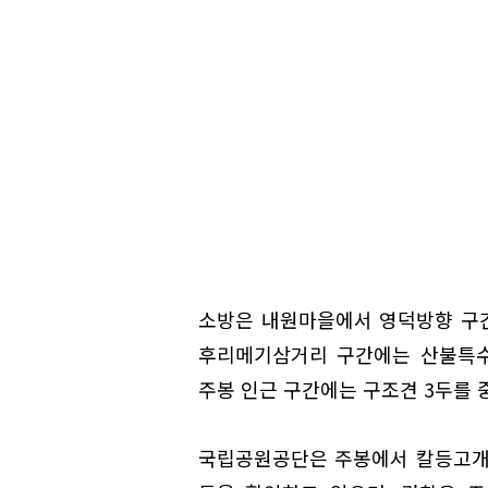
소방은 내원마을에서 영덕방향 구
후리메기삼거리 구간에는 산불특수
주봉 인근 구간에는 구조견 3두를 
국립공원공단은 주봉에서 칼등고개