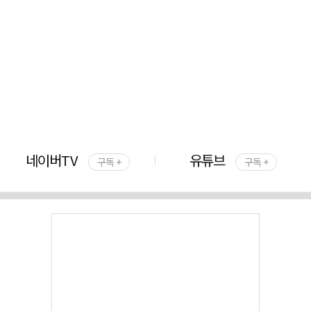
네이버TV
유튜브
구독 +
구독 +