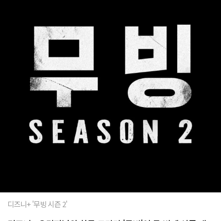
디즈니+ '무빙 시즌 2'