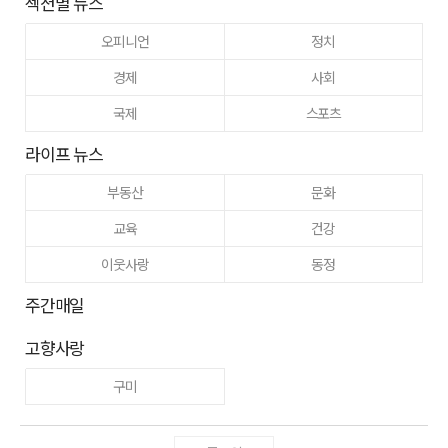
섹션별 뉴스
오피니언
정치
경제
사회
국제
스포츠
라이프 뉴스
부동산
문화
교육
건강
이웃사랑
동정
주간매일
고향사랑
구미