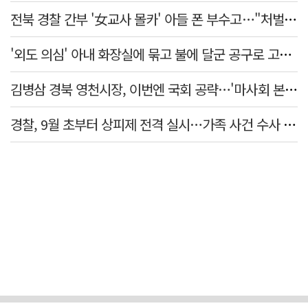
전북 경찰 간부 '女교사 몰카' 아들 폰 부수고…"처벌 못하는 사안" 내부망에 글
'외도 의심' 아내 화장실에 묶고 불에 달군 공구로 고문…남편 검거
김병삼 경북 영천시장, 이번엔 국회 공략…'마사회 본사 이전·광역교통망 확충' 요청
경찰, 9월 초부터 상피제 전격 실시…가족 사건 수사 못해