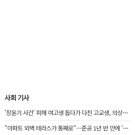
사회 기사
'장윤기 사건' 피해 여고생 돕다가 다친 고교생, 의상자 인정
"아파트 외벽 테라스가 통째로"…준공 1년 반 만에 '아찔 사고'