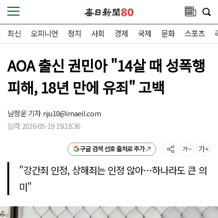
최신
오피니언
정치
사회
경제
국제
문화
스포츠
AOA 출신 권민아 "14살 때 성폭행
피해, 18년 만에 유죄" 고백
남정운 기자
nju10@imaeil.com
입력 2026-05-19 19:18:36
구글 검색 선호 출처로 추가
"강간죄 인정, 상해죄는 인정 않아…하나라도 큰 의
미"