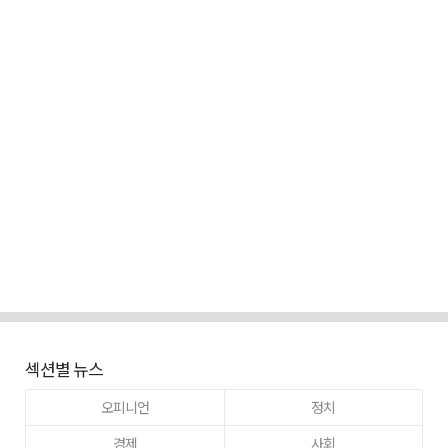
섹션별 뉴스
오피니언
정치
경제
사회