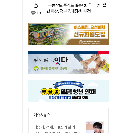
"부동산도 주식도 잘못했다"…국민 절
반 이상, 정부 경제정책 '부정'
10
이슈&뉴스
이승기, 전세금 105억 날리