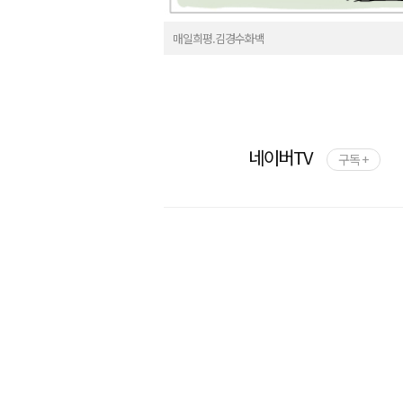
매일희평.김경수화백
네이버TV
구독 +