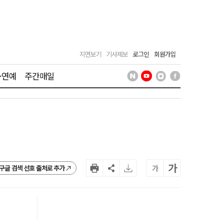
지면보기
기사제보
로그인
회원가입
·연예
주간매일
가
가
구글 검색 선호 출처로 추가