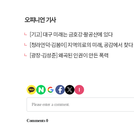
오피니언 기사
[기고] 대구 미래는 금호강·팔공산에 있다
[청라언덕-김봄이] 지역의료의 미래, 공감에서 찾다
[광장-김성준] 왜곡된 인권이 만든 폭력