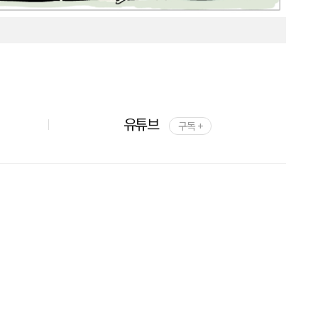
유튜브
구독 +