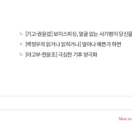
[기고-권윤섭] 보이스피싱, 얼굴 없는 사기범이 당신을 노
[백정우의 읽거나 읽히거나] 얼마나 예쁜가 하면
[야고부-한윤조] 극심한 기후 양극화