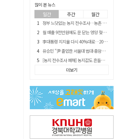
많이 본 뉴스
일간
주간
월간
정부 느닷없는 농지 전수조사…농촌 들쑤시는 '경자유전'의 칼날
월 매출 9천만원에도 문 닫는 영양 젖소농장… "일할 사람이 없어"
李대통령 지지율 다시 40%대로…20대는 18.8%p 급락
유승민 "尹 졸업한 서울대 법대·충암고도 없애야"…李 육사 통합 직격
[농지 전수조사 폐해] 농지값도 흔들리나…"도지 막히면 헐값 매물 나올 수도"
[농지 전수조사 폐해] '쌀 받고 논 내 준' 도지농 이제 어쩌나?
더보기
지역활성화 펀드 9호…포항 AI 데이터센터에 6천억 투입
국민 51.9% "李 대통령 재판 재개 필요하다"
경북 영천시, 9월부터 11월까지 반값 여행 혜택 제공
아쉬운 태클