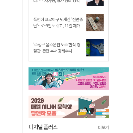
나?…"차가원, 형사 범죄 영역"
폭염에 프로야구 닷새간 '전면중
단'…7~9일도 쉬고, 11일 재개
'수성구 음주운전 도주 현직 경
찰관' 관련 부서 강제수사
디지털 플러스
더보기