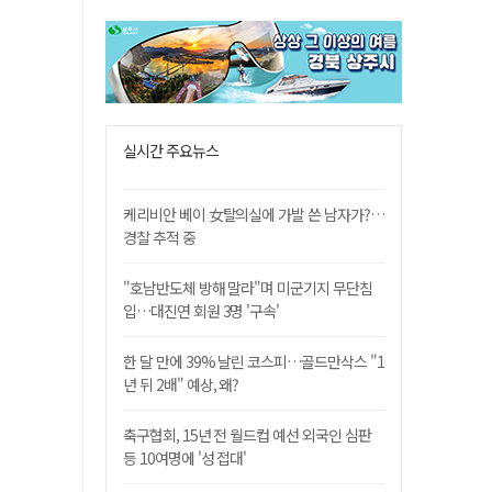
실시간 주요뉴스
케리비안 베이 女탈의실에 가발 쓴 남자가?…
경찰 추적 중
"호남반도체 방해 말라"며 미군기지 무단침
입…대진연 회원 3명 '구속'
한 달 만에 39% 날린 코스피…골드만삭스 "1
년 뒤 2배" 예상, 왜?
축구협회, 15년 전 월드컵 예선 외국인 심판
등 10여명에 '성 접대'