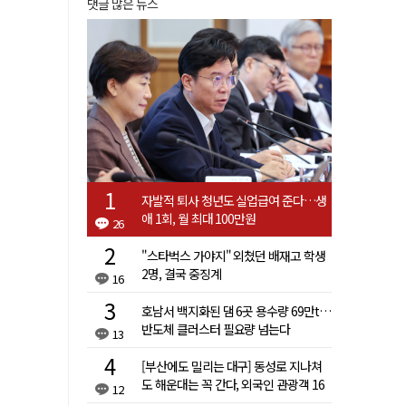
댓글 많은 뉴스
자발적 퇴사 청년도 실업급여 준다…생
애 1회, 월 최대 100만원
26
"스타벅스 가야지" 외쳤던 배재고 학생
2명, 결국 중징계
16
호남서 백지화된 댐 6곳 용수량 69만t…
반도체 클러스터 필요량 넘는다
13
[부산에도 밀리는 대구] 동성로 지나쳐
도 해운대는 꼭 간다, 외국인 관광객 16
12
배 차이