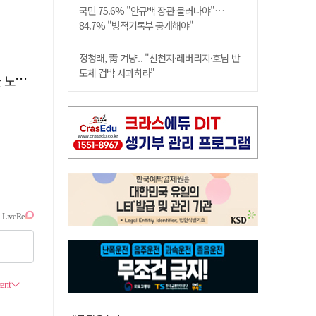
국민 75.6% "안규백 장관 물러나야"…
84.7% "병적기록부 공개해야"
정청래, 靑 겨냥... "신천지·레버리지·호남 반
도체 겁박 사과하라"
린다