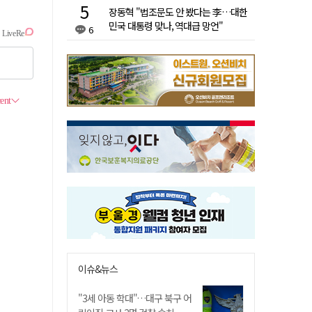
장동혁 "법조문도 안 봤다는 李…대한
민국 대통령 맞나, 역대급 망언"
6
이슈&뉴스
"3세 아동 학대"…대구 북구 어