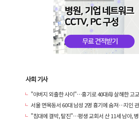
사회 기사
"아버지 외출한 사이"…흉기로 40대母 살해한 고교 자퇴생, 구속
서울 면목동서 60대 남성 2명 흉기에 숨져…지인 관계
"침대에 결박, 탈진"…평생 교회서 산 11세 남아, 병원 이송 