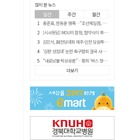
많이 본 뉴스
일간
주간
월간
홍준표, 한동훈 맹폭…"조선제일껌, 권력에 살고 권력에 죽었다"
[시사뒷담] MOU의 함정, 협약식이 투자 확정은 아니긴 해
김민석, 與전당대회 제주·인천 당원투표서 승리…누적 득표는 '초박빙'
'심판 성접대' 논란 축구협회 결국 사과…"깊이 반성, 쇄신하겠다"
"내로남불·탁상공론"…황희 '버스 청년주택' 제안에 與 내부서도 쓴소리
"경로당 통장에 비밀번호가 적혀 있다"…전국 돌며 경로당 13곳 턴 30대 구속
더보기
"침대에 결박, 탈진"…평생 교회서 산 11세 남아, 병원 이송 끝 숨져
예안향교 대성전, '국가지정 보물로 지정'
휠체어 환자 발로 밀어 숨지게 한 70대 간병인…2심도 집행유예
박권현 청도군수, 국무총리에 "청도 물 공급 최대 3만t 늘려달라"