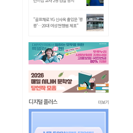
린이집 교사 2명 검찰 송치
"골프채로 YG 신사옥 출입문 '쾅
쾅'…20대 여성 현행범 체포"
디지털 플러스
더보기