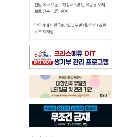
전남 여수 오동도 해상서 5명 탄 유람용 모터
보트 전복…2명 숨져
막무가내 이란 "美, MOU 위반 배상해야 호르
무즈 재개방"