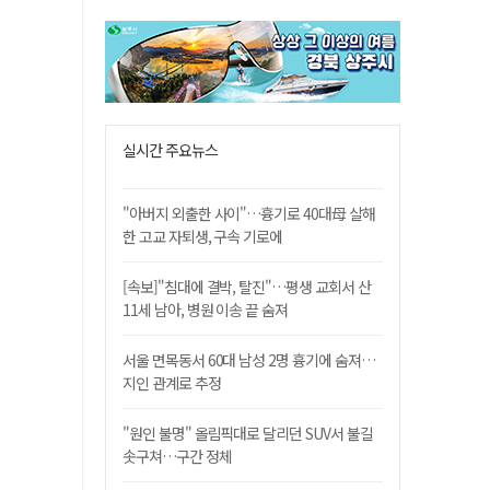
실시간 주요뉴스
"아버지 외출한 사이"…흉기로 40대母 살해
한 고교 자퇴생, 구속 기로에
[속보]"침대에 결박, 탈진"…평생 교회서 산
11세 남아, 병원 이송 끝 숨져
서울 면목동서 60대 남성 2명 흉기에 숨져…
지인 관계로 추정
"원인 불명" 올림픽대로 달리던 SUV서 불길
솟구쳐…구간 정체