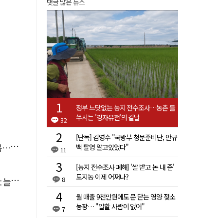
댓글 많은 뉴스
정부 느닷없는 농지 전수조사…농촌 들
쑤시는 '경자유전'의 칼날
32
[단독] 김영수 "국방부 청문준비단, 안규
숨져
백 탈영 알고있었다"
11
[농지 전수조사 폐해] '쌀 받고 논 내 준'
도지농 이제 어쩌나?
8
달라"
월 매출 9천만원에도 문 닫는 영양 젖소
농장… "일할 사람이 없어"
7