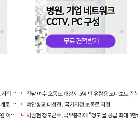
 기로에
전남 여수 오동도 해상서 5명 탄 유람용 모터보트 전복…2명 
로 추정
예안향교 대성전, '국가지정 보물로 지정'
끝 숨져
박권현 청도군수, 국무총리에 "청도 물 공급 최대 3만t 늘려