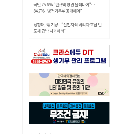
국민 75.6% "안규백 장관 물러나야"…
84.7% "병적기록부 공개해야"
정청래, 靑 겨냥... "신천지·레버리지·호남 반
도체 겁박 사과하라"