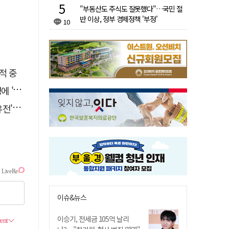
"부동산도 주식도 잘못했다"…국민 절
반 이상, 정부 경제정책 '부정'
10
적 중
접대'
 칼날
이슈&뉴스
이승기, 전세금 105억 날리