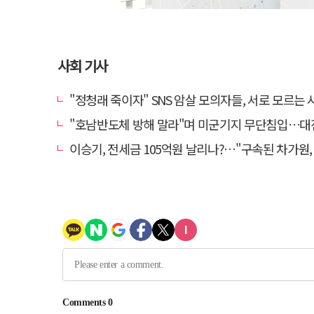
사회 기사
"정청래 죽이자" SNS 암살 모의자들, 서로 모르는 사이였다
"호남반도체 방해 말라"며 미군기지 무단침입…대진연 회원 3명 
이승기, 전세금 105억원 날리나?…"구속된 차가원, 형사 범죄