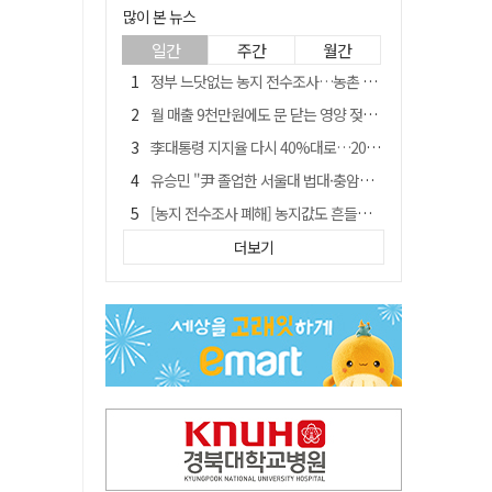
많이 본 뉴스
일간
주간
월간
정부 느닷없는 농지 전수조사…농촌 들쑤시는 '경자유전'의 칼날
월 매출 9천만원에도 문 닫는 영양 젖소농장… "일할 사람이 없어"
李대통령 지지율 다시 40%대로…20대는 18.8%p 급락
유승민 "尹 졸업한 서울대 법대·충암고도 없애야"…李 육사 통합 직격
[농지 전수조사 폐해] 농지값도 흔들리나…"도지 막히면 헐값 매물 나올 수도"
지역활성화 펀드 9호…포항 AI 데이터센터에 6천억 투입
더보기
국민 51.9% "李 대통령 재판 재개 필요하다"
경북 영천시, 9월부터 11월까지 반값 여행 혜택 제공
[농지 전수조사 폐해] '쌀 받고 논 내 준' 도지농 이제 어쩌나?
아쉬운 태클