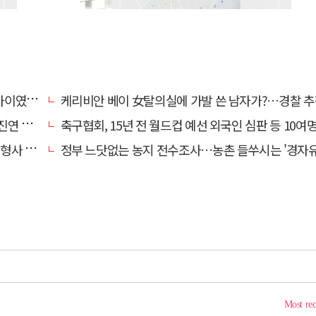
…檢송치
케리비안 베이 女탈의실에 가발 쓴 남자가?…경찰 추
'구속'
축구협회, 15년 전 월드컵 예선 외국인 심판 등 10여명에 '성 
 영역"
정부 느닷없는 농지 전수조사…농촌 들쑤시는 '경자유전'의