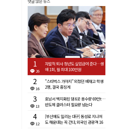
댓글 많은 뉴스
자발적 퇴사 청년도 실업급여 준다…생
애 1회, 월 최대 100만원
26
"스타벅스 가야지" 외쳤던 배재고 학생
2명, 결국 중징계
16
호남서 백지화된 댐 6곳 용수량 69만t…
반도체 클러스터 필요량 넘는다
13
[부산에도 밀리는 대구] 동성로 지나쳐
도 해운대는 꼭 간다, 외국인 관광객 16
12
배 차이