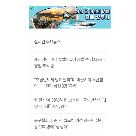
실시간 주요뉴스
케리비안 베이 女탈의실에 가발 쓴 남자가?…
경찰 추적 중
"호남반도체 방해 말라"며 미군기지 무단침
입…대진연 회원 3명 '구속'
한 달 만에 39% 날린 코스피…골드만삭스 "1
년 뒤 2배" 예상, 왜?
축구협회, 15년 전 월드컵 예선 외국인 심판
등 10여명에 '성 접대'