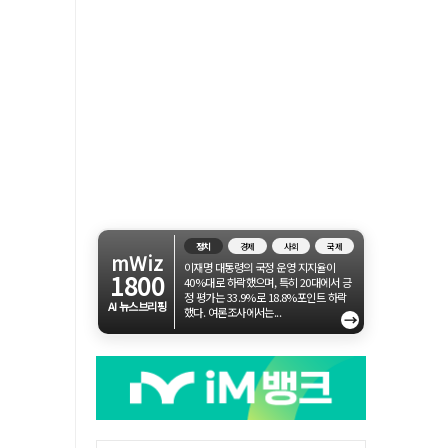
정치
경제
사회
국제
mWiz
이재명 대통령의 국정 운영 지지율이
1800
40%대로 하락했으며, 특히 20대에서 긍
정 평가는 33.9%로 18.8%포인트 하락
AI 뉴스브리핑
했다. 여론조사에서는...
→