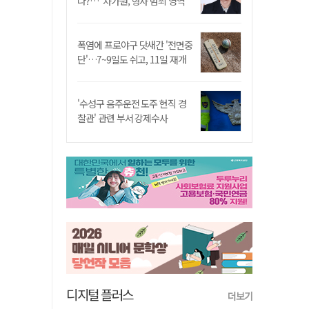
나?…"차가원, 형사 범죄 영역"
폭염에 프로야구 닷새간 '전면중
단'…7~9일도 쉬고, 11일 재개
'수성구 음주운전 도주 현직 경
찰관' 관련 부서 강제수사
디지털 플러스
더보기