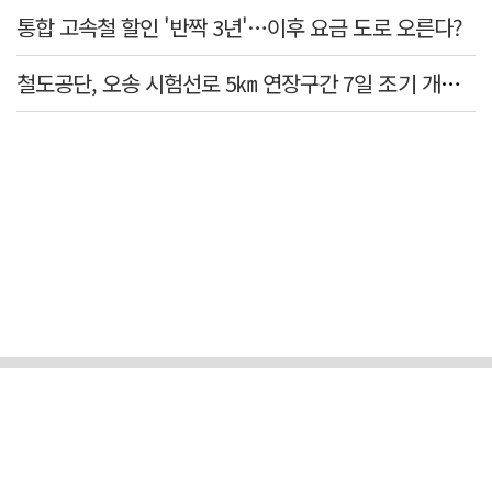
통합 고속철 할인 '반짝 3년'…이후 요금 도로 오른다?
철도공단, 오송 시험선로 5㎞ 연장구간 7일 조기 개통…LA 메트로 사업 지원