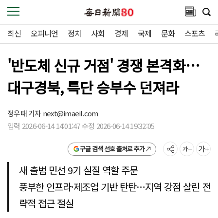
최신
오피니언
정치
사회
경제
국제
문화
스포츠
'반도체 신규 거점' 경쟁 본격화…
대구경북, 특단 승부수 던져라
정우태 기자
next@imaeil.com
입력 2026-06-14 14:01:47 수정 2026-06-14 19:32:05
구글 검색 선호 출처로 추가
새 출범 민선 9기 실질 역할 주문
풍부한 인프라·제조업 기반 탄탄…지역 강점 살린 전
략적 접근 절실