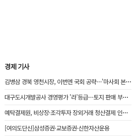
경제 기사
김병삼 경북 영천시장, 이번엔 국회 공략…'마사회 본사 이전·광역교통망 확충' 요청
대구도시개발공사 경영평가 '라'등급…토지 판매 부진에 1년 만에 두 단계 '뚝'
예탁결제원, 비상장·조각투자 장외거래 청산결제 인프라 구축 착수…연내 가동
[여의도단신]삼성증권·교보증권·신한자산운용