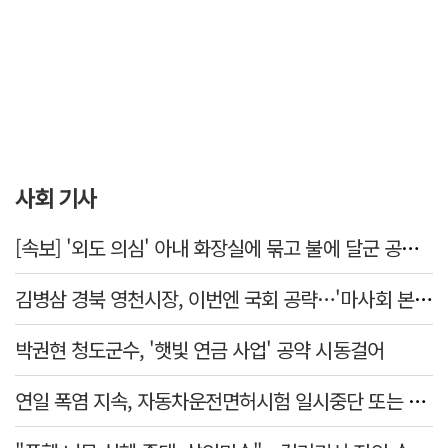
사회 기사
[속보] '외도 의심' 아내 화장실에 묶고 불에 달군 공구로 고문…남편 검거
김병삼 경북 영천시장, 이번엔 국회 공략…'마사회 본사 이전·광역교통망 확충' 요청
박권현 청도군수, '햇빛 연금 사업' 공약 시동걸어
연일 폭염 지속, 자동차운전면허시험 일시중단 또는 축소 운영