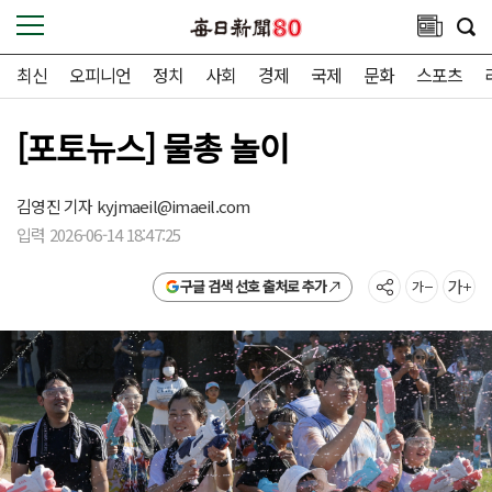
최신
오피니언
정치
사회
경제
국제
문화
스포츠
[포토뉴스] 물총 놀이
김영진 기자
kyjmaeil@imaeil.com
입력 2026-06-14 18:47:25
구글 검색 선호 출처로 추가