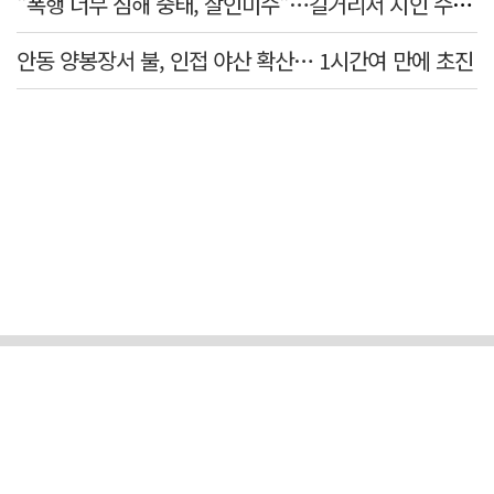
"폭행 너무 심해 중태, 살인미수"…길거리서 지인 수십회 때린 50대 '긴급체포'
안동 양봉장서 불, 인접 야산 확산… 1시간여 만에 초진