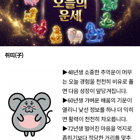
쥐띠(子)
▶48년생 소중한 추억운이 머무
는 오늘 경험을 천천히 비유로 풀
면 다음 성장이 앞당겨집니다.
▶60년생 가벼운 배움의 기운이
열리니 낯선 정보를 하나 더 익히
면 활력이 천천히 차오릅니다.
▶72년생 멀어진 마음을 억지로
좁히기보다 적당한 거리를 맞추