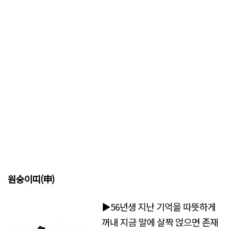
원숭이띠
(申)
▶56년생 지난 기억을 따뜻하게
꺼내 지금 말에 살짝 얹으면 존재