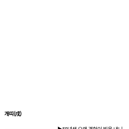
개띠(戌)
▶58년생 오랜 경험이 빛을 내니