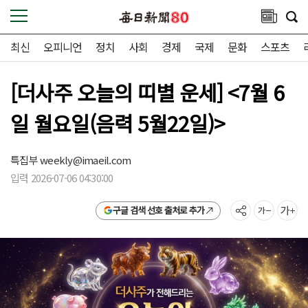
최신
오피니언
정치
사회
경제
국제
문화
스포츠
[더사주 오늘의 띠별 운세] <7월 6
일 월요일(음력 5월22일)>
특집부
weekly@imaeil.com
입력 2026-07-06 04:30:00
구글 검색 선호 출처로 추가