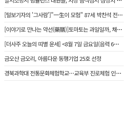
달서소방서 펌뷸런스 대원들, 시장 음식점서 심정지 환자 생명 살려
[털보기자의 '그사람']"一生이 모험" 87세 박찬석 전 경북대 총장
[이야기로 만나는 약선(藥膳)]토마토는 과일일까, 채소일까
[더사주 오늘의 띠별 운세] <8월 7일 금요일(음력 6월25일)>
금오산 금오리, 아름다운 동행기업 25호 선정
경북과학대 전통문화체험학교…교육부 진로체험 인증기관 선정