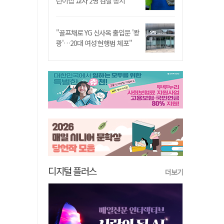
린이집 교사 2명 검찰 송치
"골프채로 YG 신사옥 출입문 '쾅
쾅'…20대 여성 현행범 체포"
디지털 플러스
더보기