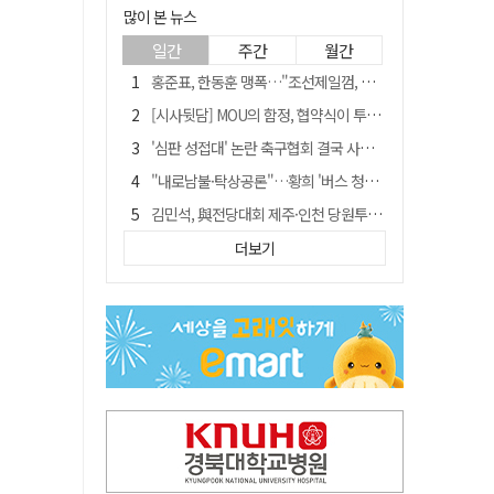
많이 본 뉴스
일간
주간
월간
홍준표, 한동훈 맹폭…"조선제일껌, 권력에 살고 권력에 죽었다"
[시사뒷담] MOU의 함정, 협약식이 투자 확정은 아니긴 해
'심판 성접대' 논란 축구협회 결국 사과…"깊이 반성, 쇄신하겠다"
"내로남불·탁상공론"…황희 '버스 청년주택' 제안에 與 내부서도 쓴소리
김민석, 與전당대회 제주·인천 당원투표서 승리…누적 득표는 '초박빙'
"경로당 통장에 비밀번호가 적혀 있다"…전국 돌며 경로당 13곳 턴 30대 구속
더보기
예안향교 대성전, '국가지정 보물로 지정'
휠체어 환자 발로 밀어 숨지게 한 70대 간병인…2심도 집행유예
"침대에 결박, 탈진"…평생 교회서 산 11세 남아, 병원 이송 끝 숨져
[금주의 이슈] 하늘의 외계인, 바다의 귀향자…영화 '호프'와 '오디세이'