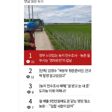
댓글 많은 뉴스
정부 느닷없는 농지 전수조사…농촌 들
쑤시는 '경자유전'의 칼날
32
[단독] 김영수 "국방부 청문준비단, 안규
백 탈영 알고있었다"
11
[농지 전수조사 폐해] '쌀 받고 논 내 준'
도지농 이제 어쩌나?
8
월 매출 9천만원에도 문 닫는 영양 젖소
농장… "일할 사람이 없어"
7