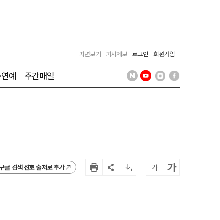
지면보기
기사제보
로그인
회원가입
·연예
주간매일
가
가
구글 검색 선호 출처로 추가