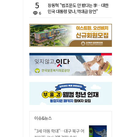
장동혁 "법조문도 안 봤다는 李…대한
민국 대통령 맞나, 역대급 망언"
6
이슈&뉴스
"3세 아동 학대"…대구 북구 어