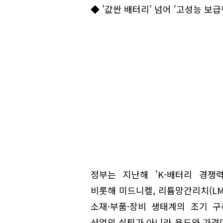
◆ '값싼 배터리' 넘어 '고성능 보
정부는 지난해 'K-배터리 경쟁력
비롯해 미드니켈, 리튬망간리치(LMR)
소재·부품·장비 생태계의 조기 
산업의 쇠퇴가 아니라 용도와 가격