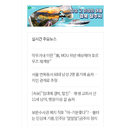
실시간 주요뉴스
막무가내 이란 "美, MOU 위반 배상해야 호르
무즈 재개방"
서울 면목동서 60대 남성 2명 흉기에 숨져…
지인 관계로 추정
[속보]"침대에 결박, 탈진"…평생 교회서 산
11세 남아, 병원 이송 끝 숨져
보완수사권 폐지 직후 "야~기분좋다"?…불타
는 민심에 기름, 민주당 '말말말'[금주의 정치
舌전]