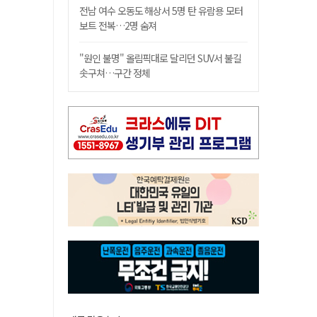
전남 여수 오동도 해상서 5명 탄 유람용 모터
보트 전복…2명 숨져
"원인 불명" 올림픽대로 달리던 SUV서 불길
솟구쳐…구간 정체