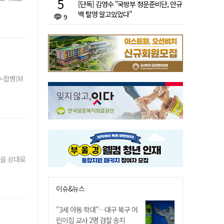
[단독] 김영수 "국방부 청문준비단, 안규
백 탈영 알고있었다"
9
·합병(M
턴을 상대로
이슈&뉴스
"3세 아동 학대"…대구 북구 어
린이집 교사 2명 검찰 송치