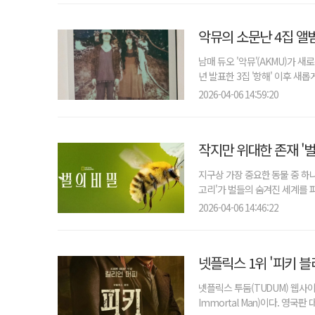
악뮤의 소문난 4집 앨범 
남매 듀오 '악뮤'(AKMU)가 
년 발표한 3집 '항해' 이후 새롭게
2026-04-06 14:59:20
작지만 위대한 존재 '벌
지구상 가장 중요한 동물 중 하나
고리'가 벌들의 숨겨진 세계를 파
2026-04-06 14:46:22
넷플릭스 1위 '피키 블
넷플릭스 투둠(TUDUM) 웹사이트에
Immortal Man)이다. 영국판