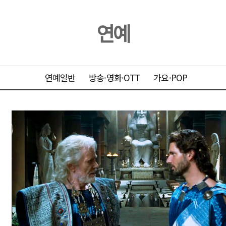
연예
연예일반
방송·영화·OTT
가요·POP