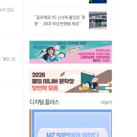
6%의 압도
"골프채로 YG 신사옥 출입문 '쾅
쾅'…20대 여성 현행범 체포"
'붉은 10
디지털 플러스
더보기