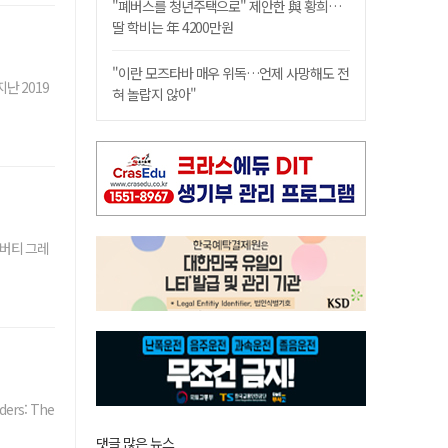
"폐버스를 청년주택으로" 제안한 與 황희…
딸 학비는 年 4200만원
"이란 모즈타바 매우 위독…언제 사망해도 전
난 2019
혀 놀랍지 않아"
'버티 그레
rs: The
댓글 많은 뉴스