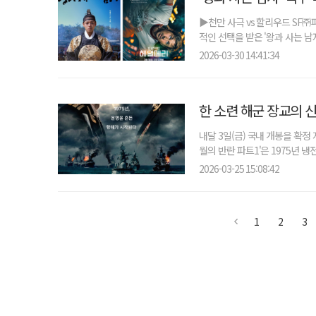
▶천만 사극 vs 할리우드 SF㈜피
적인 선택을 받은 '왕과 사는 남
2026-03-30 14:41:34
한 소련 해군 장교의 
내달 3일(금) 국내 개봉을 확정
월의 반란 파트1'은 1975년 냉전
2026-03-25 15:08:42
1
2
3