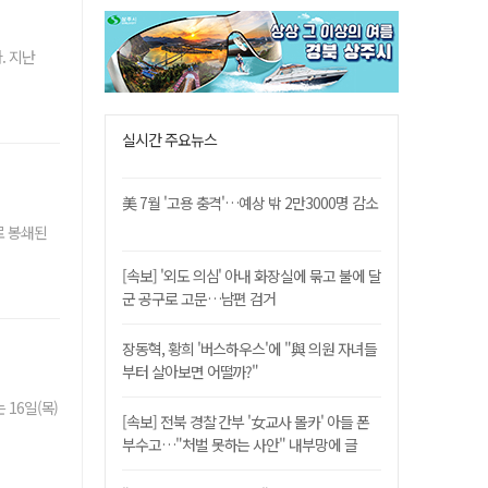
. 지난
실시간 주요뉴스
美 7월 '고용 충격'…예상 밖 2만3000명 감소
로 봉쇄된
[속보] '외도 의심' 아내 화장실에 묶고 불에 달
군 공구로 고문…남편 검거
장동혁, 황희 '버스하우스'에 "與 의원 자녀들
부터 살아보면 어떨까?"
16일(목)
[속보] 전북 경찰 간부 '女교사 몰카' 아들 폰
부수고…"처벌 못하는 사안" 내부망에 글