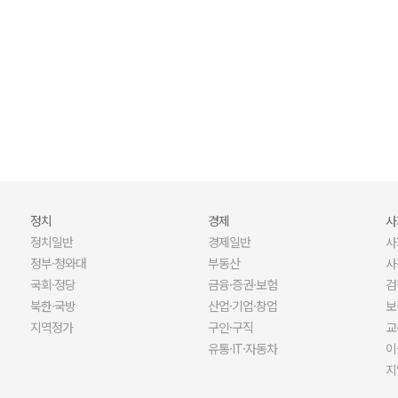
오늘 나는 혼자 죽었다. 아니 어쩌면 어제.
X세대들의 열정기록부
정치
경제
사
정치일반
경제일반
사
정부·청와대
부동산
사
국회·정당
금융·증권·보험
검
북한·국방
산업·기업·창업
보
지역정가
구인·구직
교
유통·IT·자동차
이
지