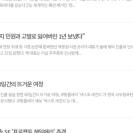
프라다를 입는다 2'는 세계적인 패션 매거진 '런...
억지 민원과 고발로 잃어버린 1년 보냈다"
축제 현장 위생 등 각종 논란에 휩싸였던 백종원 더본코리아 대표가 올해 해외 진출과 인수
 31일 밝혔다. 백 대표는 이날 주주총회 인사말에...
60일간의 뜨거운 여정
진출 꿈을 향한 60일간의 뜨거운 여정, 쿠팡플레이 '넥스트 레전드'가 영국 사우샘프
식했다. 쿠팡플레이 예능 '넥스트 레전드'는 대...
속 SF '프로젝트 헤일메리' 추격