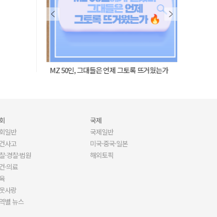
MZ 50인, 그대들은 언제 그토록 뜨거웠는가
사람이 된 AI,
회
국제
회일반
국제일반
건사고
미국·중국·일본
찰·경찰·법원
해외토픽
건·의료
육
웃사랑
역별 뉴스