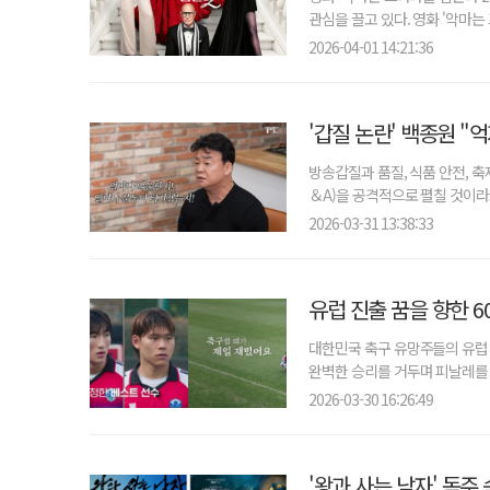
관심을 끌고 있다. 영화 '악마는 
2026-04-01 14:21:36
'갑질 논란' 백종원 "
방송갑질과 품질, 식품 안전, 
＆A)을 공격적으로 펼칠 것이라고
2026-03-31 13:38:33
유럽 진출 꿈을 향한 
대한민국 축구 유망주들의 유럽 
완벽한 승리를 거두며 피날레를 장
2026-03-30 16:26:49
'왕과 사는 남자' 독주 