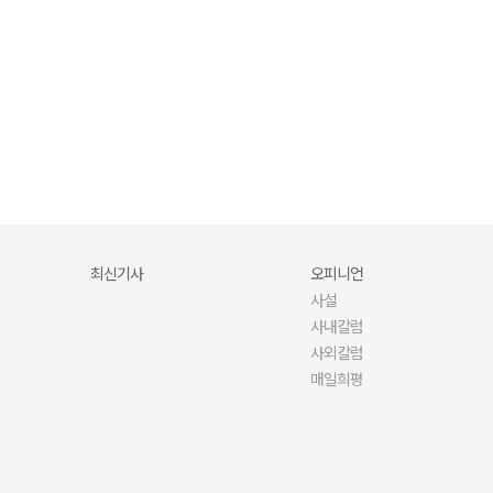
당신의 문해력·어휘력, 안녕하신가요?
최신기사
오피니언
사설
사내칼럼
사외칼럼
매일희평