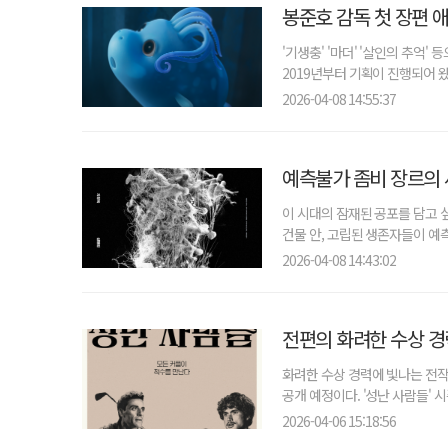
봉준호 감독 첫 장편 애
'기생충' '마더' '살인의 추억'
2019년부터 기획이 진행되어 왔
2026-04-08 14:55:37
예측불가 좀비 장르의 
이 시대의 잠재된 공포를 담고 
건물 안, 고립된 생존자들이 예측
2026-04-08 14:43:02
전편의 화려한 수상 경
화려한 수상 경력에 빛나는 전작
공개 예정이다. '성난 사람들' 
2026-04-06 15:18:56