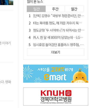
많이 본 뉴스
일간
주간
월간
[단독] 김영수 "국방부 청문준비단, 안규백 탈영 알고있었다"
타는 목마름 청도, 해 저문 저수지 둑에 군수가 서 있었다
청도군정 '두 시어머니'가 되어서는 안된다
外人 한 달 새 8000억 담았는데…LG이노텍 목표주가는 왜 엇갈릴까
한 이야기
임시휴업 들어갔던 홈플러스 영주점, 7일 영업 재개…지하 1층만 운영
"폐기 버스 개조해 청년주택" 與 황희…'딸 학비는 年 4200만원'
더보기
신세계사이먼, 대구 아울렛 토지매매 계약 체결… 사업 본궤도
SK하이닉스, 주당 375원 분기 배당 공시…"3분기 중 주주환원 방안 확정"
이의준 전 경북도 새마을봉사과장, 제28대 울릉군 부군수 취임
"상법개정해도 주주가 '봉'"…하이닉스 솔리다임 상장설에 술렁[개미와글와글]
다. 영화