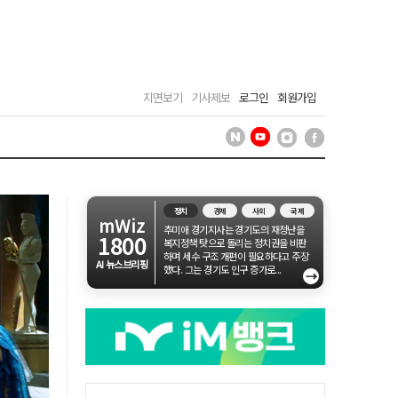
지면보기
기사제보
로그인
회원가입
정치
경제
사회
국제
mWiz
추미애 경기지사는 경기도의 재정난을
1800
복지정책 탓으로 돌리는 정치권을 비판
하며 세수 구조 개편이 필요하다고 주장
AI 뉴스브리핑
했다. 그는 경기도 인구 증가로...
→