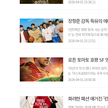
2026-04-01 15:36:11
장항준 감독 특유의 에
1천5백만 영화 '왕과 사는 남자
드'는 전국 최약체 팀으로 평가받
2026-04-01 15:12:51
로튼 토마토 호평 SF 
'마션'의 작가 앤디 위어의 원작
는 '아스트로파지'라는 우주 미생
2026-04-01 14:58:36
화려한 패션 매거진 '
영화 '악마는 프라다를 입는다 2