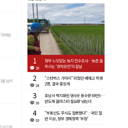
 '리바운
정부 느닷없는 농지 전수조사…농촌 들
쑤시는 '경자유전'의 칼날
28
"스타벅스 가야지" 외쳤던 배재고 학생
지를 삼키
2명, 결국 중징계
18
호남서 백지화된 댐 6곳 용수량 69만t…
반도체 클러스터 필요량 넘는다
16
"부동산도 주식도 잘못했다"…국민 절
반 이상, 정부 경제정책 '부정'
10
 소식으로