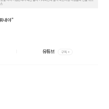
뉴스
이뤄내야"
유튜브
구독 +