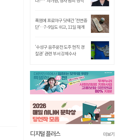
나?…"차가원, 형사 범죄 영역"
폭염에 프로야구 닷새간 '전면중
단'…7~9일도 쉬고, 11일 재개
'수성구 음주운전 도주 현직 경
찰관' 관련 부서 강제수사
디지털 플러스
더보기