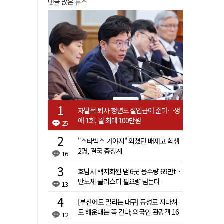
댓글 많은 뉴스
자발적 퇴사 청년도 실업급여 준다…생
애 1회, 월 최대 100만원
25
"스타벅스 가야지" 외쳤던 배재고 학생
2명, 결국 중징계
16
호남서 백지화된 댐 6곳 용수량 69만t…
반도체 클러스터 필요량 넘는다
13
[부산에도 밀리는 대구] 동성로 지나쳐
도 해운대는 꼭 간다, 외국인 관광객 16
12
배 차이