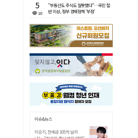
"부동산도 주식도 잘못했다"…국민 절
반 이상, 정부 경제정책 '부정'
10
이슈&뉴스
이승기, 전세금 105억 날리