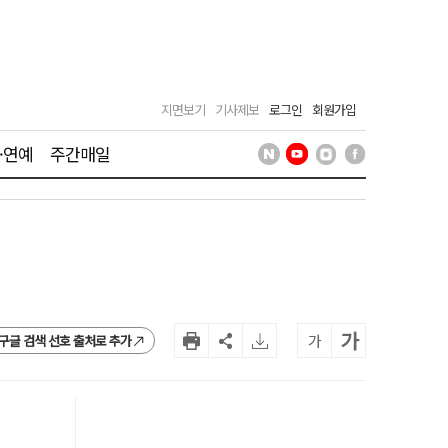
지면보기
기사제보
로그인
회원가입
·연예
주간매일
가
가
구글 검색 선호 출처로 추가