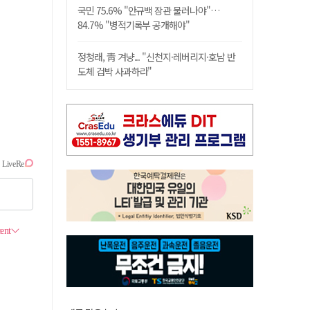
국민 75.6% "안규백 장관 물러나야"…
84.7% "병적기록부 공개해야"
정청래, 靑 겨냥... "신천지·레버리지·호남 반
도체 겁박 사과하라"