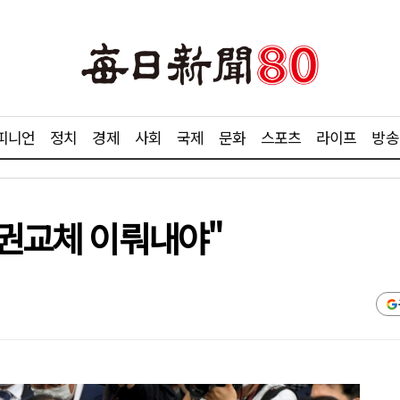
피니언
정치
경제
사회
국제
문화
스포츠
라이프
방송
정권교체 이뤄내야"