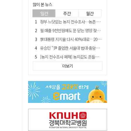
많이 본 뉴스
일간
주간
월간
정부 느닷없는 농지 전수조사…농촌 들쑤시는 '경자유전'의 칼날
월 매출 9천만원에도 문 닫는 영양 젖소농장… "일할 사람이 없어"
李대통령 지지율 다시 40%대로…20대는 18.8%p 급락
유승민 "尹 졸업한 서울대 법대·충암고도 없애야"…李 육사 통합 직격
[농지 전수조사 폐해] 농지값도 흔들리나…"도지 막히면 헐값 매물 나올 수도"
지역활성화 펀드 9호…포항 AI 데이터센터에 6천억 투입
더보기
국민 51.9% "李 대통령 재판 재개 필요하다"
경북 영천시, 9월부터 11월까지 반값 여행 혜택 제공
아쉬운 태클
'솔리다임 IPO 추진설' SK하이닉스, 주가 9% 급락