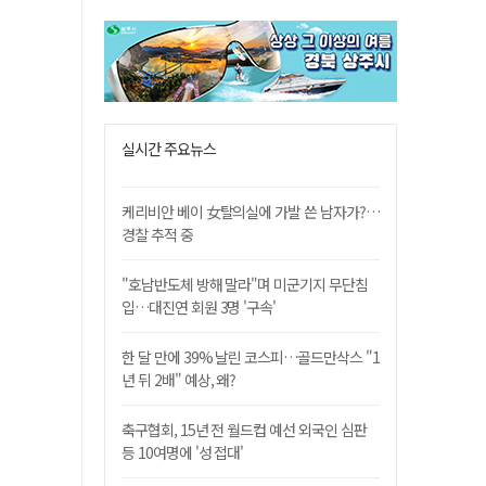
실시간 주요뉴스
케리비안 베이 女탈의실에 가발 쓴 남자가?…
경찰 추적 중
"호남반도체 방해 말라"며 미군기지 무단침
입…대진연 회원 3명 '구속'
한 달 만에 39% 날린 코스피…골드만삭스 "1
년 뒤 2배" 예상, 왜?
축구협회, 15년 전 월드컵 예선 외국인 심판
등 10여명에 '성 접대'