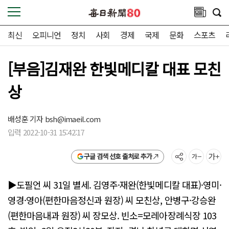
최신
오피니언
정치
사회
경제
국제
문화
스포츠
[부음]김재완 한빛메디칼 대표 모친
상
배성훈 기자
bsh@imaeil.com
입력 2022-10-31 15:42:17
구글 검색 선호 출처로 추가
▶도필언 씨 31일 별세. 김영주·재완(한빛메디칼 대표)·영미·
영경·영아(편한마음정신과 원장) 씨 모친상, 안병구·강승완
(편한마음내과 원장) 씨 장모상. 빈소=모레아장례식장 103