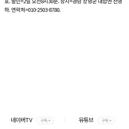
호. 발인=2일 오전8시30분. 장지=경남 창녕군 대합면 선영
하. 연락처=010-2503-8780.
네이버TV
유튜브
구독 +
구독 +