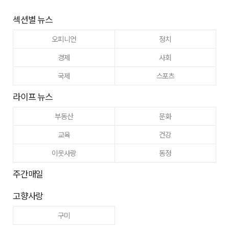
섹션별 뉴스
오피니언
정치
경제
사회
국제
스포츠
라이프 뉴스
부동산
문화
교육
건강
이웃사랑
동정
주간매일
고향사랑
구미