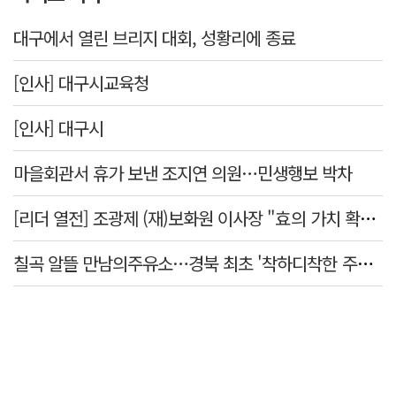
대구에서 열린 브리지 대회, 성황리에 종료
[인사] 대구시교육청
[인사] 대구시
마을회관서 휴가 보낸 조지연 의원…민생행보 박차
[리더 열전] 조광제 (재)보화원 이사장 "효의 가치 확산 위해 젊은층 참여 이끌어낼 것"
칠곡 알뜰 만남의주유소…경북 최초 '착하디착한 주유소' 선정